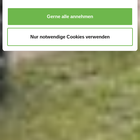
Wir verwenden Cookies, um Inhalte und Anzeigen zu
personalisieren, Funktionen für soziale Medien anbieten
Gerne alle annehmen
zu können und die Zugriffe auf unsere Website zu
analysieren.
Danke, dass Sie uns in unserer Arbeit
unterstützen!
Nur notwendige Cookies verwenden
Hinweis auf Verarbeitung Ihrer auf dieser Webseite
erhobenen Daten in den USA durch Google und
YouTube:
Indem Sie auf "Gerne Alle annehmen" oder
Präferenzen, Statistiken oder Marketing ankreuzen und
auf „Auswahl manuell festlegen“ klicken, willigen Sie
zugleich gem. Art. 49 Abs. 1 S. 1 lit. a DSGVO ein, dass
Ihre Daten in den USA verarbeitet werden. Die USA
werden vom Europäischen Gerichtshof als ein Land mit
einem nach EU-Standards unzureichendem
Datenschutzniveau eingeschätzt. Es besteht
insbesondere das Risiko, dass Ihre Daten durch US-
Behörden, zu Kontroll- und zu Überwachungszwecken,
möglicherweise auch ohne Rechtsbehelfsmöglichkeiten,
verarbeitet werden können. Wenn Sie auf "Auswahl
manuell festlegen" klicken und keine der optionalen