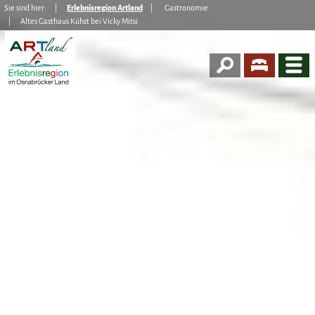
Sie sind hier:
Erlebnisregion Artland
Gastronomie
Altes Gasthaus Kühst bei Vicky Mitsi