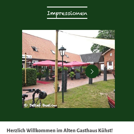
Impressionen
© Detlef Buelow
© Detl
Herzlich Willkommen im Alten Gasthaus Kühst!