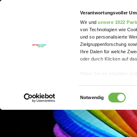
Sie sind hier:
Erlebnisregion Artland
Event
St. 
Verantwortungsvoller Um
Wir und
unsere 1022 Part
von Technologien wie Cook
und so personalisierte We
Zielgruppenforschung sowi
Ihre Daten für welche Zwec
oder durch Klicken auf da
Wenn Sie es erlauben, wür
Informationen über
können
Einwilligungsauswahl
Ihr Gerät durch ak
Notwendig
Erfahren Sie mehr darüber,
Präferenzen im
Abschnitt
Wir verwenden Cookies, um
anbieten zu können und di