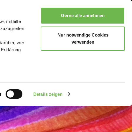
Gerne alle annehmen
e, mithilfe
Suche
Buchen
Menü
 zuzugreifen
Nur notwendige Cookies
verwenden
darüber, wer
-Erklärung
enau sein
fizieren
g
Details zeigen
Ihre
le Medien
uns in