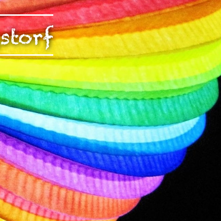
rch Google
storf
arketing
s. 1 S. 1 lit.
päischen
au
 Kontroll-
rarbeitet
en Boxen
bene
sen.