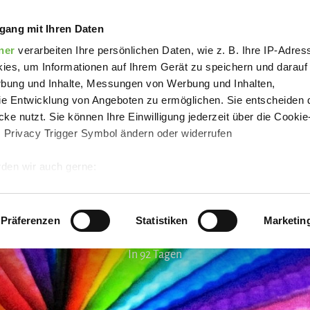
Martinsumzug Schwagstorf
gang mit Ihren Daten
ner
verarbeiten Ihre persönlichen Daten, wie z. B. Ihre IP-Adress
ies, um Informationen auf Ihrem Gerät zu speichern und darauf
rbung und Inhalte, Messungen von Werbung und Inhalten,
e Entwicklung von Angeboten zu ermöglichen. Sie entscheiden 
ke nutzt. Sie können Ihre Einwilligung jederzeit über die Cookie
s Privacy Trigger Symbol ändern oder widerrufen
den wir auch gerne:
 Ihre geografische Lage erfassen, welche bis auf einige Meter g
tives Scannen nach bestimmten Merkmalen (Fingerprinting) identi
Präferenzen
Statistiken
Marketin
 wie Ihre persönlichen Daten verarbeitet werden, und legen Sie 
In 92 Tagen
 Einzelheiten
fest.
 Inhalte und Anzeigen zu personalisieren, Funktionen für sozia
e Zugriffe auf unsere Website zu analysieren.
Danke, dass Sie 