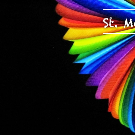
unserer Arbeit unterstüt
Hinweis auf Verarbeitun
St. 
und YouTube:
Indem Sie 
ankreuzen und auf „Auswahl 
a DSGVO ein, dass Ihre D
Gerichtshof als ein Land
eingeschätzt. Es besteht 
und zu Überwachungszweck
werden können. Wenn Sie a
(Präferenzen, Statistiken
Übermittlung nicht statt. 
Ausführlich informieren wi