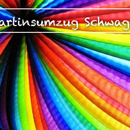
zen!
g Ihrer auf dieser Webseite erhobenen Daten in den USA du
Martinsumzug Schwag
auf "Gerne Alle annehmen" oder Präferenzen, Statistiken oder M
manuell festlegen“ klicken, willigen Sie zugleich gem. Art. 49 Ab
aten in den USA verarbeitet werden. Die USA werden vom Euro
 mit einem nach EU-Standards unzureichendem Datenschutznive
insbesondere das Risiko, dass Ihre Daten durch US-Behörden, zu
en, möglicherweise auch ohne Rechtsbehelfsmöglichkeiten, ve
uf "Auswahl manuell festlegen" klicken und keine der optional
 oder Marketing ausgewählt haben, findet die vorgehend beschrie
Weitere Informationen erhalten Sie in unseren Datenschutzhinwei
r Sie darüber gerne hier:
Datenschutz
|
Impressum