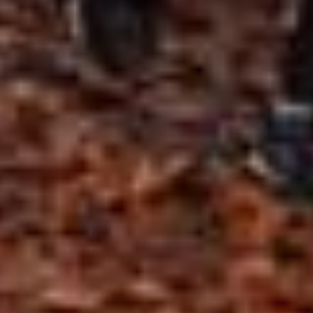
YouTube:
Indem Sie auf "Gerne Alle annehmen" oder
Präferenzen, Statistiken oder Marketing ankreuzen und
auf „Auswahl manuell festlegen“ klicken, willigen Sie
zugleich gem. Art. 49 Abs. 1 S. 1 lit. a DSGVO ein, dass
Ihre Daten in den USA verarbeitet werden. Die USA
werden vom Europäischen Gerichtshof als ein Land mit
einem nach EU-Standards unzureichendem
Datenschutzniveau eingeschätzt. Es besteht
insbesondere das Risiko, dass Ihre Daten durch US-
Behörden, zu Kontroll- und zu Überwachungszwecken,
möglicherweise auch ohne Rechtsbehelfsmöglichkeiten,
verarbeitet werden können. Wenn Sie auf "Auswahl
manuell festlegen" klicken und keine der optionalen
Boxen (Präferenzen, Statistiken oder Marketing
ausgewählt haben, findet die vorgehend beschriebene
Übermittlung nicht statt. Weitere Informationen erhalten
Sie in unseren Datenschutzhinweisen.
Ausführlich informieren wir Sie darüber gerne hier:
Datenschutz
|
Impressum