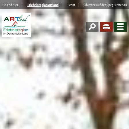
Sie sind hier:
Erlebnisregion Artland
Event
Silvesterlauf der Spvg Fürstenau