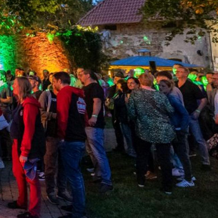
rch Google
arketing
s. 1 S. 1 lit.
päischen
au
 Kontroll-
rarbeitet
en Boxen
bene
sen.