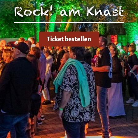
zen!
Rock! am Knast
g Ihrer auf dieser Webseite erhobenen Daten in den USA du
auf "Gerne Alle annehmen" oder Präferenzen, Statistiken oder M
manuell festlegen“ klicken, willigen Sie zugleich gem. Art. 49 Ab
aten in den USA verarbeitet werden. Die USA werden vom Euro
 mit einem nach EU-Standards unzureichendem Datenschutznive
Ticket bestellen
insbesondere das Risiko, dass Ihre Daten durch US-Behörden, zu
en, möglicherweise auch ohne Rechtsbehelfsmöglichkeiten, ve
uf "Auswahl manuell festlegen" klicken und keine der optional
 oder Marketing ausgewählt haben, findet die vorgehend beschrie
Weitere Informationen erhalten Sie in unseren Datenschutzhinwei
r Sie darüber gerne hier:
Datenschutz
|
Impressum