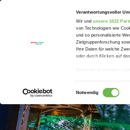
Sie sind hier:
Erlebnisregion Artland
Event
Rock
Verantwortungsvoller Um
Wir und
unsere 1022 Part
von Technologien wie Cook
und so personalisierte We
Zielgruppenforschung sowi
Ihre Daten für welche Zwec
oder durch Klicken auf da
Wenn Sie es erlauben, wür
Informationen über
können
Einwilligungsauswahl
Ihr Gerät durch ak
Notwendig
Erfahren Sie mehr darüber,
Präferenzen im
Abschnitt
Wir verwenden Cookies, um
anbieten zu können und di