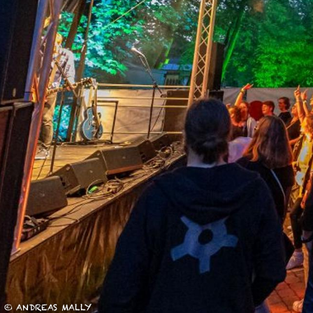
unserer Arbeit unterstüt
Hinweis auf Verarbeitun
und YouTube:
Indem Sie 
ankreuzen und auf „Auswahl 
a DSGVO ein, dass Ihre D
Gerichtshof als ein Land
eingeschätzt. Es besteht 
und zu Überwachungszweck
werden können. Wenn Sie a
(Präferenzen, Statistiken
Übermittlung nicht statt. 
Ausführlich informieren wi
© ANDREAS MALLY