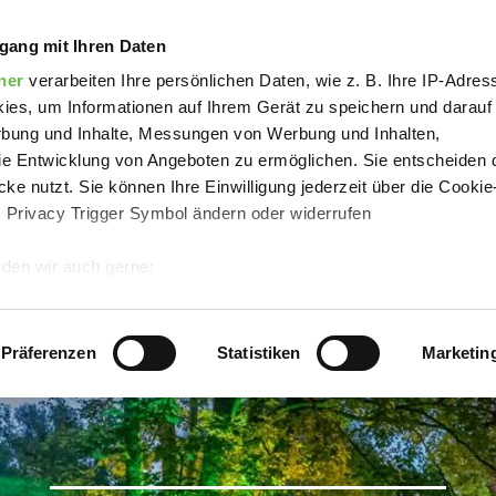
! am Knast
gang mit Ihren Daten
ner
verarbeiten Ihre persönlichen Daten, wie z. B. Ihre IP-Adress
ies, um Informationen auf Ihrem Gerät zu speichern und darauf
rbung und Inhalte, Messungen von Werbung und Inhalten,
e Entwicklung von Angeboten zu ermöglichen. Sie entscheiden 
ke nutzt. Sie können Ihre Einwilligung jederzeit über die Cookie
s Privacy Trigger Symbol ändern oder widerrufen
den wir auch gerne:
 Ihre geografische Lage erfassen, welche bis auf einige Meter g
tives Scannen nach bestimmten Merkmalen (Fingerprinting) identi
Präferenzen
Statistiken
Marketin
In 8 Tagen
 wie Ihre persönlichen Daten verarbeitet werden, und legen Sie 
 Einzelheiten
fest.
 Inhalte und Anzeigen zu personalisieren, Funktionen für sozia
e Zugriffe auf unsere Website zu analysieren.
Danke, dass Sie 