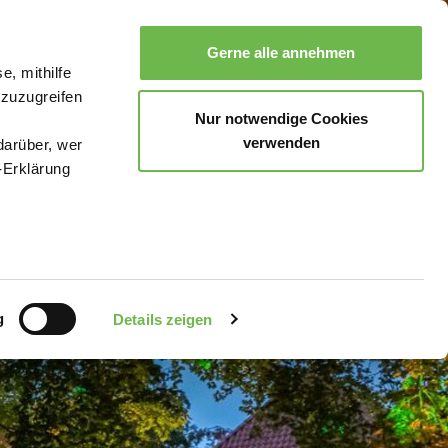
Gerne alle annehmen
e, mithilfe
Suche
Buchen
Menü
 zuzugreifen
Nur notwendige Cookies
verwenden
darüber, wer
-Erklärung
enau sein
fizieren
g
Details zeigen
Ihre
le Medien
uns in