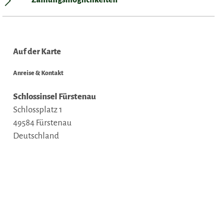
Zahlungsmöglichkeiten
Auf der Karte
Anreise & Kontakt
Schlossinsel Fürstenau
Schlossplatz 1
49584
Fürstenau
Deutschland
Tel.:
05901 9320 19
E-Mail:
tib@fuerstenau.de
Webseite:
www.fuerstenau.de