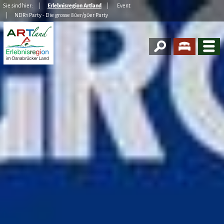
Sie sind hier:
Erlebnisregion Artland
Event
NDR1 Party - Die grosse 80er/90er Party