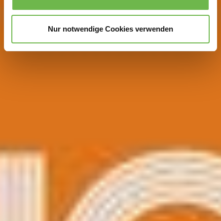
analysieren.
Danke, dass Sie uns in unserer Arbeit
unterstützen!
Nur notwendige Cookies verwenden
Hinweis auf Verarbeitung Ihrer auf dieser Webseite
erhobenen Daten in den USA durch Google und
YouTube:
Indem Sie auf "Gerne Alle annehmen" oder
Präferenzen, Statistiken oder Marketing ankreuzen und
auf „Auswahl manuell festlegen“ klicken, willigen Sie
zugleich gem. Art. 49 Abs. 1 S. 1 lit. a DSGVO ein, dass
Ihre Daten in den USA verarbeitet werden. Die USA
werden vom Europäischen Gerichtshof als ein Land mit
einem nach EU-Standards unzureichendem
Datenschutzniveau eingeschätzt. Es besteht
insbesondere das Risiko, dass Ihre Daten durch US-
Behörden, zu Kontroll- und zu Überwachungszwecken,
möglicherweise auch ohne Rechtsbehelfsmöglichkeiten,
verarbeitet werden können. Wenn Sie auf "Auswahl
manuell festlegen" klicken und keine der optionalen
Boxen (Präferenzen, Statistiken oder Marketing
ausgewählt haben, findet die vorgehend beschriebene
Übermittlung nicht statt. Weitere Informationen erhalten