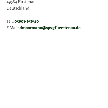
49584
Fürstenau
Deutschland
Tel.:
05901-959310
E-Mail:
dmoormann@spvgfuerstenau.de
Anreise planen