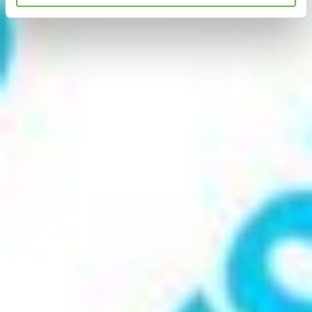
Hinweis auf Verarbeitung Ihrer auf dieser Webseite
erhobenen Daten in den USA durch Google und
YouTube:
Indem Sie auf "Gerne Alle annehmen" oder
Präferenzen, Statistiken oder Marketing ankreuzen und
auf „Auswahl manuell festlegen“ klicken, willigen Sie
zugleich gem. Art. 49 Abs. 1 S. 1 lit. a DSGVO ein, dass
Ihre Daten in den USA verarbeitet werden. Die USA
werden vom Europäischen Gerichtshof als ein Land mit
einem nach EU-Standards unzureichendem
Datenschutzniveau eingeschätzt. Es besteht
insbesondere das Risiko, dass Ihre Daten durch US-
Behörden, zu Kontroll- und zu Überwachungszwecken,
möglicherweise auch ohne Rechtsbehelfsmöglichkeiten,
verarbeitet werden können. Wenn Sie auf "Auswahl
manuell festlegen" klicken und keine der optionalen
Boxen (Präferenzen, Statistiken oder Marketing
ausgewählt haben, findet die vorgehend beschriebene
Übermittlung nicht statt. Weitere Informationen erhalten
Sie in unseren Datenschutzhinweisen.
Ausführlich informieren wir Sie darüber gerne hier:
Datenschutz
|
Impressum