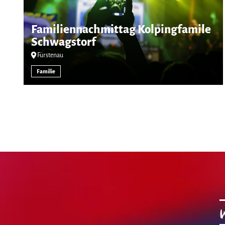
Familiennachmittag Kolpingfamile
Schwagstorf
Fürstenau
Familie