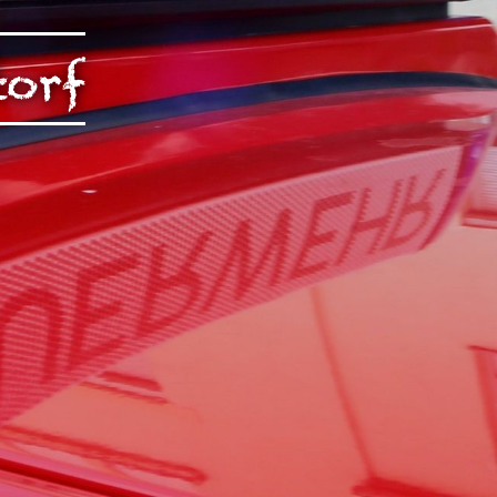
rch Google
torf
arketing
s. 1 S. 1 lit.
päischen
au
 Kontroll-
rarbeitet
en Boxen
bene
sen.