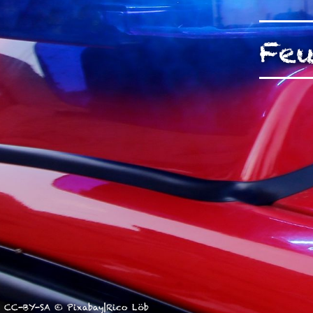
unserer Arbeit unterstüt
Hinweis auf Verarbeitun
Feu
und YouTube:
Indem Sie 
ankreuzen und auf „Auswahl 
a DSGVO ein, dass Ihre D
Gerichtshof als ein Land
eingeschätzt. Es besteht 
und zu Überwachungszweck
werden können. Wenn Sie a
(Präferenzen, Statistiken
Übermittlung nicht statt. 
Ausführlich informieren wi
CC-BY-SA © Pixabay|Rico Löb