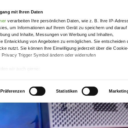
rwehrfest Schwagstorf
gang mit Ihren Daten
ner
verarbeiten Ihre persönlichen Daten, wie z. B. Ihre IP-Adress
ies, um Informationen auf Ihrem Gerät zu speichern und darauf
rbung und Inhalte, Messungen von Werbung und Inhalten,
e Entwicklung von Angeboten zu ermöglichen. Sie entscheiden 
ke nutzt. Sie können Ihre Einwilligung jederzeit über die Cookie
s Privacy Trigger Symbol ändern oder widerrufen
den wir auch gerne:
 Ihre geografische Lage erfassen, welche bis auf einige Meter g
tives Scannen nach bestimmten Merkmalen (Fingerprinting) identi
Präferenzen
Statistiken
Marketin
 wie Ihre persönlichen Daten verarbeitet werden, und legen Sie 
In 54 Tagen
 Einzelheiten
fest.
 Inhalte und Anzeigen zu personalisieren, Funktionen für sozia
e Zugriffe auf unsere Website zu analysieren.
Danke, dass Sie 