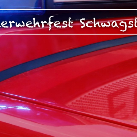
zen!
g Ihrer auf dieser Webseite erhobenen Daten in den USA du
erwehrfest Schwags
auf "Gerne Alle annehmen" oder Präferenzen, Statistiken oder M
manuell festlegen“ klicken, willigen Sie zugleich gem. Art. 49 Ab
aten in den USA verarbeitet werden. Die USA werden vom Euro
 mit einem nach EU-Standards unzureichendem Datenschutznive
insbesondere das Risiko, dass Ihre Daten durch US-Behörden, zu
en, möglicherweise auch ohne Rechtsbehelfsmöglichkeiten, ve
uf "Auswahl manuell festlegen" klicken und keine der optional
 oder Marketing ausgewählt haben, findet die vorgehend beschrie
Weitere Informationen erhalten Sie in unseren Datenschutzhinwei
r Sie darüber gerne hier:
Datenschutz
|
Impressum