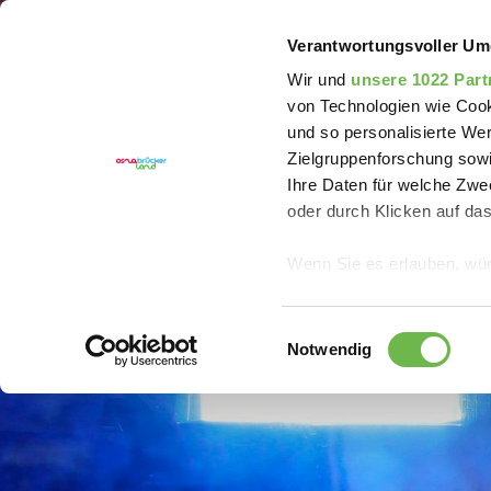
Sie sind hier:
Erlebnisregion Artland
Event
Feue
Verantwortungsvoller Um
Wir und
unsere 1022 Part
von Technologien wie Cook
und so personalisierte We
Zielgruppenforschung sowi
Ihre Daten für welche Zwec
oder durch Klicken auf da
Wenn Sie es erlauben, wür
Informationen über
können
Einwilligungsauswahl
Ihr Gerät durch ak
Notwendig
Erfahren Sie mehr darüber,
Präferenzen im
Abschnitt
Wir verwenden Cookies, um
anbieten zu können und di