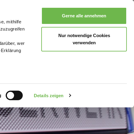
Gerne alle annehmen
e, mithilfe
Suche
Buchen
Menü
 zuzugreifen
Nur notwendige Cookies
verwenden
darüber, wer
-Erklärung
enau sein
fizieren
g
Details zeigen
Ihre
le Medien
uns in