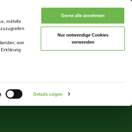
Gerne alle annehmen
e, mithilfe
Suche
Buchen
Menü
 zuzugreifen
Nur notwendige Cookies
verwenden
darüber, wer
-Erklärung
enau sein
fizieren
g
Details zeigen
Ihre
le Medien
uns in