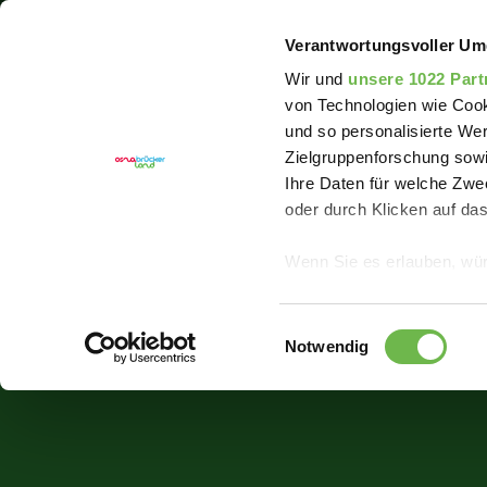
Sie sind hier:
Erlebnisregion Artland
Event
Blin
Verantwortungsvoller Um
Wir und
unsere 1022 Part
von Technologien wie Cook
und so personalisierte We
Zielgruppenforschung sowi
Ihre Daten für welche Zwec
oder durch Klicken auf da
Wenn Sie es erlauben, wür
Informationen über
können
Einwilligungsauswahl
Ihr Gerät durch ak
Notwendig
Erfahren Sie mehr darüber,
Präferenzen im
Abschnitt
Wir verwenden Cookies, um
anbieten zu können und di