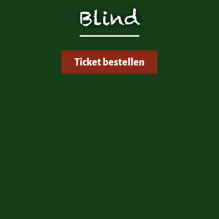
zen!
Blind
g Ihrer auf dieser Webseite erhobenen Daten in den USA du
auf "Gerne Alle annehmen" oder Präferenzen, Statistiken oder M
manuell festlegen“ klicken, willigen Sie zugleich gem. Art. 49 Ab
aten in den USA verarbeitet werden. Die USA werden vom Euro
 mit einem nach EU-Standards unzureichendem Datenschutznive
Ticket bestellen
insbesondere das Risiko, dass Ihre Daten durch US-Behörden, zu
en, möglicherweise auch ohne Rechtsbehelfsmöglichkeiten, ve
uf "Auswahl manuell festlegen" klicken und keine der optional
 oder Marketing ausgewählt haben, findet die vorgehend beschrie
Weitere Informationen erhalten Sie in unseren Datenschutzhinwei
r Sie darüber gerne hier:
Datenschutz
|
Impressum