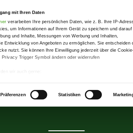
d
gang mit Ihren Daten
ner
verarbeiten Ihre persönlichen Daten, wie z. B. Ihre IP-Adress
ies, um Informationen auf Ihrem Gerät zu speichern und darauf
rbung und Inhalte, Messungen von Werbung und Inhalten,
e Entwicklung von Angeboten zu ermöglichen. Sie entscheiden 
ke nutzt. Sie können Ihre Einwilligung jederzeit über die Cookie
s Privacy Trigger Symbol ändern oder widerrufen
den wir auch gerne:
 Ihre geografische Lage erfassen, welche bis auf einige Meter g
tives Scannen nach bestimmten Merkmalen (Fingerprinting) identi
Präferenzen
Statistiken
Marketin
In 92 Tagen
 wie Ihre persönlichen Daten verarbeitet werden, und legen Sie 
 Einzelheiten
fest.
 Inhalte und Anzeigen zu personalisieren, Funktionen für sozia
e Zugriffe auf unsere Website zu analysieren.
Danke, dass Sie 