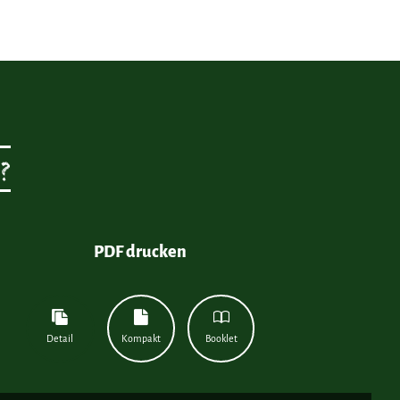
?
PDF drucken
Detail
Kompakt
Booklet