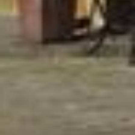
Ihre Daten in den USA verarbeitet werden. Die USA
werden vom Europäischen Gerichtshof als ein Land mit
einem nach EU-Standards unzureichendem
Datenschutzniveau eingeschätzt. Es besteht
insbesondere das Risiko, dass Ihre Daten durch US-
Behörden, zu Kontroll- und zu Überwachungszwecken,
möglicherweise auch ohne Rechtsbehelfsmöglichkeiten,
verarbeitet werden können. Wenn Sie auf "Auswahl
manuell festlegen" klicken und keine der optionalen
Boxen (Präferenzen, Statistiken oder Marketing
ausgewählt haben, findet die vorgehend beschriebene
Übermittlung nicht statt. Weitere Informationen erhalten
Sie in unseren Datenschutzhinweisen.
Ausführlich informieren wir Sie darüber gerne hier:
Datenschutz
|
Impressum