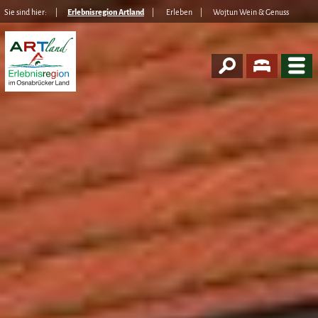
Sie sind hier:
Erlebnisregion Artland
Erleben
Wojtun Wein & Genuss