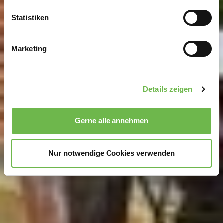
erfassen, welche bis auf einige Meter genau sein
können
Statistiken
Ihr Gerät durch aktives Scannen nach
bestimmten Merkmalen (Fingerprinting) identifizieren
Marketing
Erfahren Sie mehr darüber, wie Ihre persönlichen Daten
verarbeitet werden, und legen Sie Ihre Präferenzen im
Abschnitt Einzelheiten
fest.
Details zeigen
Wir verwenden Cookies, um Inhalte und Anzeigen zu
personalisieren, Funktionen für soziale Medien anbieten
Gerne alle annehmen
zu können und die Zugriffe auf unsere Website zu
analysieren.
Danke, dass Sie uns in unserer Arbeit
unterstützen!
Nur notwendige Cookies verwenden
Hinweis auf Verarbeitung Ihrer auf dieser Webseite
erhobenen Daten in den USA durch Google und
YouTube:
Indem Sie auf "Gerne Alle annehmen" oder
Präferenzen, Statistiken oder Marketing ankreuzen und
auf „Auswahl manuell festlegen“ klicken, willigen Sie
zugleich gem. Art. 49 Abs. 1 S. 1 lit. a DSGVO ein, dass