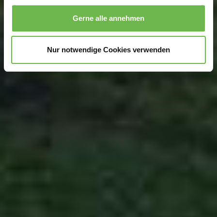
personalisieren, Funktionen für soziale Medien anbieten
Gerne alle annehmen
zu können und die Zugriffe auf unsere Website zu
analysieren.
Danke, dass Sie uns in unserer Arbeit
unterstützen!
Nur notwendige Cookies verwenden
Hinweis auf Verarbeitung Ihrer auf dieser Webseite
erhobenen Daten in den USA durch Google und
YouTube:
Indem Sie auf "Gerne Alle annehmen" oder
Präferenzen, Statistiken oder Marketing ankreuzen und
auf „Auswahl manuell festlegen“ klicken, willigen Sie
zugleich gem. Art. 49 Abs. 1 S. 1 lit. a DSGVO ein, dass
Ihre Daten in den USA verarbeitet werden. Die USA
werden vom Europäischen Gerichtshof als ein Land mit
einem nach EU-Standards unzureichendem
Datenschutzniveau eingeschätzt. Es besteht
insbesondere das Risiko, dass Ihre Daten durch US-
Behörden, zu Kontroll- und zu Überwachungszwecken,
möglicherweise auch ohne Rechtsbehelfsmöglichkeiten,
verarbeitet werden können. Wenn Sie auf "Auswahl
manuell festlegen" klicken und keine der optionalen
Boxen (Präferenzen, Statistiken oder Marketing