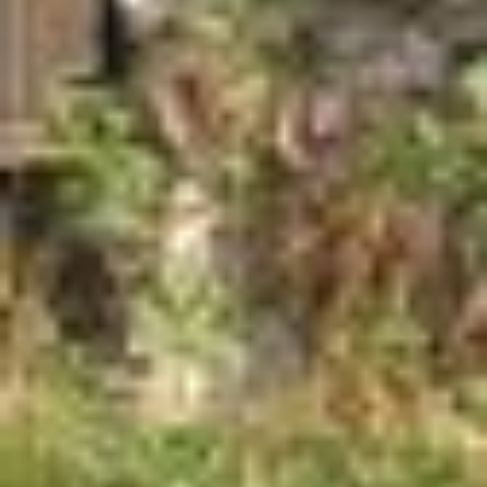
Ihre Daten in den USA verarbeitet werden. Die USA
werden vom Europäischen Gerichtshof als ein Land mit
einem nach EU-Standards unzureichendem
Datenschutzniveau eingeschätzt. Es besteht
insbesondere das Risiko, dass Ihre Daten durch US-
Behörden, zu Kontroll- und zu Überwachungszwecken,
möglicherweise auch ohne Rechtsbehelfsmöglichkeiten,
verarbeitet werden können. Wenn Sie auf "Auswahl
manuell festlegen" klicken und keine der optionalen
Boxen (Präferenzen, Statistiken oder Marketing
ausgewählt haben, findet die vorgehend beschriebene
Übermittlung nicht statt. Weitere Informationen erhalten
Sie in unseren Datenschutzhinweisen.
Ausführlich informieren wir Sie darüber gerne hier:
Datenschutz
|
Impressum