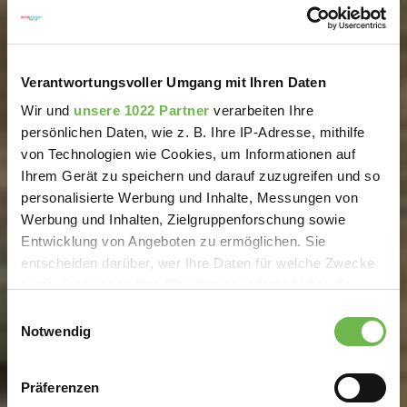
Verantwortungsvoller Umgang mit Ihren Daten
Wir und
unsere 1022 Partner
verarbeiten Ihre
persönlichen Daten, wie z. B. Ihre IP-Adresse, mithilfe
von Technologien wie Cookies, um Informationen auf
Ihrem Gerät zu speichern und darauf zuzugreifen und so
personalisierte Werbung und Inhalte, Messungen von
Werbung und Inhalten, Zielgruppenforschung sowie
Entwicklung von Angeboten zu ermöglichen. Sie
entscheiden darüber, wer Ihre Daten für welche Zwecke
nutzt. Sie können Ihre Einwilligung jederzeit über die
Cookie-Erklärung oder durch Klicken auf das Privacy
Einwilligungsauswahl
Trigger Symbol ändern oder widerrufen
Notwendig
Wenn Sie es erlauben, würden wir auch gerne:
Präferenzen
Informationen über Ihre geografische Lage