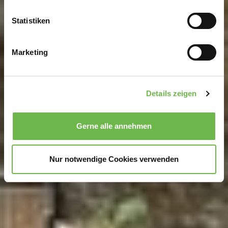
erfassen, welche bis auf einige Meter genau sein
können
Statistiken
Ihr Gerät durch aktives Scannen nach
bestimmten Merkmalen (Fingerprinting) identifizieren
Marketing
Erfahren Sie mehr darüber, wie Ihre persönlichen Daten
verarbeitet werden, und legen Sie Ihre Präferenzen im
Abschnitt Einzelheiten
fest.
Details zeigen
Wir verwenden Cookies, um Inhalte und Anzeigen zu
personalisieren, Funktionen für soziale Medien anbieten
Gerne alle annehmen
zu können und die Zugriffe auf unsere Website zu
analysieren.
Danke, dass Sie uns in unserer Arbeit
unterstützen!
Nur notwendige Cookies verwenden
Hinweis auf Verarbeitung Ihrer auf dieser Webseite
erhobenen Daten in den USA durch Google und
YouTube:
Indem Sie auf "Gerne Alle annehmen" oder
Präferenzen, Statistiken oder Marketing ankreuzen und
auf „Auswahl manuell festlegen“ klicken, willigen Sie
zugleich gem. Art. 49 Abs. 1 S. 1 lit. a DSGVO ein, dass