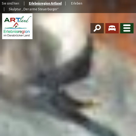
Sie sind hier:
Erlebnisregion Artland
Erleben
Skulptur ,,Der arme Steuerbürger''