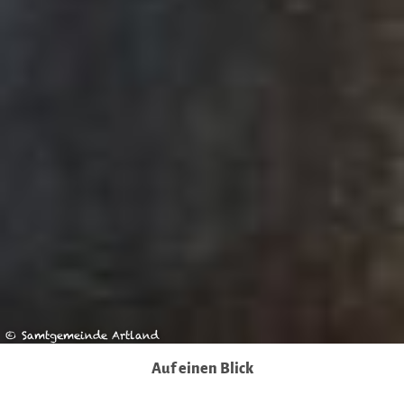
insbesondere das Risiko, dass Ihre Daten durch US-
Behörden, zu Kontroll- und zu Überwachungszwecken,
möglicherweise auch ohne Rechtsbehelfsmöglichkeiten,
verarbeitet werden können. Wenn Sie auf "Auswahl
manuell festlegen" klicken und keine der optionalen
Boxen (Präferenzen, Statistiken oder Marketing
ausgewählt haben, findet die vorgehend beschriebene
Übermittlung nicht statt. Weitere Informationen erhalten
Sie in unseren Datenschutzhinweisen.
Ausführlich informieren wir Sie darüber gerne hier:
Datenschutz
|
Impressum
© Samtgemeinde Artland
Auf einen Blick