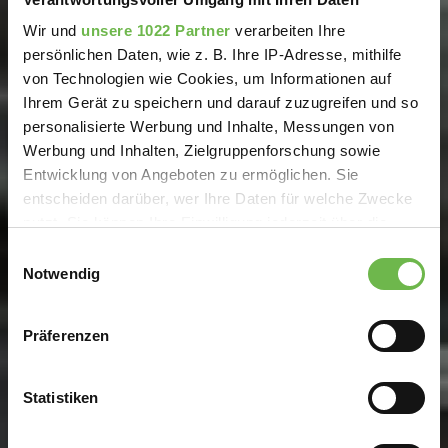
Wir und
unsere 1022 Partner
verarbeiten Ihre
persönlichen Daten, wie z. B. Ihre IP-Adresse, mithilfe
von Technologien wie Cookies, um Informationen auf
Ihrem Gerät zu speichern und darauf zuzugreifen und so
personalisierte Werbung und Inhalte, Messungen von
Werbung und Inhalten, Zielgruppenforschung sowie
Entwicklung von Angeboten zu ermöglichen. Sie
entscheiden darüber, wer Ihre Daten für welche Zwecke
nutzt. Sie können Ihre Einwilligung jederzeit über die
Cookie-Erklärung oder durch Klicken auf das Privacy
Einwilligungsauswahl
Trigger Symbol ändern oder widerrufen
Notwendig
Wenn Sie es erlauben, würden wir auch gerne:
Präferenzen
Informationen über Ihre geografische Lage
erfassen, welche bis auf einige Meter genau sein
können
Statistiken
Ihr Gerät durch aktives Scannen nach
bestimmten Merkmalen (Fingerprinting) identifizieren