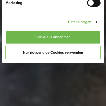
Marketing
Erfahren Sie mehr darüber, wie Ihre persönlichen Daten
verarbeitet werden, und legen Sie Ihre Präferenzen im
Abschnitt Einzelheiten
fest.
Details zeigen
Wir verwenden Cookies, um Inhalte und Anzeigen zu
personalisieren, Funktionen für soziale Medien anbieten
Gerne alle annehmen
zu können und die Zugriffe auf unsere Website zu
analysieren.
Danke, dass Sie uns in unserer Arbeit
unterstützen!
Nur notwendige Cookies verwenden
Hinweis auf Verarbeitung Ihrer auf dieser Webseite
erhobenen Daten in den USA durch Google und
YouTube:
Indem Sie auf "Gerne Alle annehmen" oder
Präferenzen, Statistiken oder Marketing ankreuzen und
auf „Auswahl manuell festlegen“ klicken, willigen Sie
zugleich gem. Art. 49 Abs. 1 S. 1 lit. a DSGVO ein, dass
Ihre Daten in den USA verarbeitet werden. Die USA
werden vom Europäischen Gerichtshof als ein Land mit
einem nach EU-Standards unzureichendem
Datenschutzniveau eingeschätzt. Es besteht