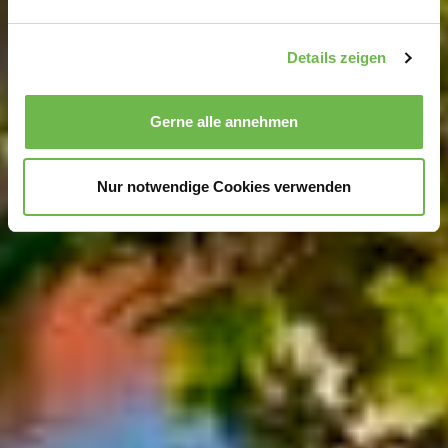
verarbeitet werden, und legen Sie Ihre Präferenzen im
Abschnitt Einzelheiten
fest.
Details zeigen
Wir verwenden Cookies, um Inhalte und Anzeigen zu
personalisieren, Funktionen für soziale Medien anbieten
Gerne alle annehmen
zu können und die Zugriffe auf unsere Website zu
analysieren.
Danke, dass Sie uns in unserer Arbeit
unterstützen!
Nur notwendige Cookies verwenden
Hinweis auf Verarbeitung Ihrer auf dieser Webseite
erhobenen Daten in den USA durch Google und
YouTube:
Indem Sie auf "Gerne Alle annehmen" oder
Präferenzen, Statistiken oder Marketing ankreuzen und
auf „Auswahl manuell festlegen“ klicken, willigen Sie
zugleich gem. Art. 49 Abs. 1 S. 1 lit. a DSGVO ein, dass
Ihre Daten in den USA verarbeitet werden. Die USA
werden vom Europäischen Gerichtshof als ein Land mit
einem nach EU-Standards unzureichendem
Datenschutzniveau eingeschätzt. Es besteht
insbesondere das Risiko, dass Ihre Daten durch US-
Behörden, zu Kontroll- und zu Überwachungszwecken,