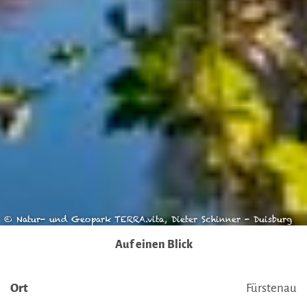
möglicherweise auch ohne Rechtsbehelfsmöglichkeiten,
verarbeitet werden können. Wenn Sie auf "Auswahl
manuell festlegen" klicken und keine der optionalen
Boxen (Präferenzen, Statistiken oder Marketing
ausgewählt haben, findet die vorgehend beschriebene
Übermittlung nicht statt. Weitere Informationen erhalten
Sie in unseren Datenschutzhinweisen.
Ausführlich informieren wir Sie darüber gerne hier:
Datenschutz
|
Impressum
© Natur- und Geopark TERRA.vita, Dieter Schinner - Duisburg
Auf einen Blick
Ort
Fürstenau