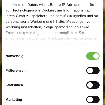
persönlichen Daten, wie z. B. Ihre IP-Adresse, mithilfe
von Technologien wie Cookies, um Informationen auf
Ihrem Gerät zu speichern und darauf zuzugreifen und so
personalisierte Werbung und Inhalte, Messungen von
Werbung und Inhalten, Zielgruppenforschung sowie
Entwicklung von Angeboten zu ermöglichen. Sie
entscheiden darüber, wer Ihre Daten für welche Zwecke
nutzt. Sie können Ihre Einwilligung jederzeit über die
Cookie-Erklärung oder durch Klicken auf das Privacy
Einwilligungsauswahl
Trigger Symbol ändern oder widerrufen
Notwendig
Wenn Sie es erlauben, würden wir auch gerne:
Präferenzen
Informationen über Ihre geografische Lage
erfassen, welche bis auf einige Meter genau sein
können
Statistiken
Ihr Gerät durch aktives Scannen nach
bestimmten Merkmalen (Fingerprinting) identifizieren
Marketing
Erfahren Sie mehr darüber, wie Ihre persönlichen Daten