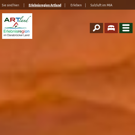
Sie sind hier:
Erlebnisregion Artland
Erleben
Salzluft im MIA