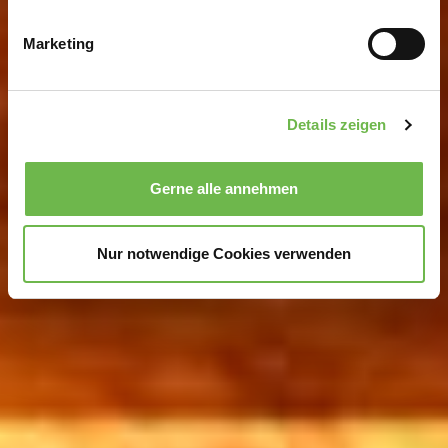
Ihr Gerät durch aktives Scannen nach
bestimmten Merkmalen (Fingerprinting) identifizieren
Marketing
Erfahren Sie mehr darüber, wie Ihre persönlichen Daten
verarbeitet werden, und legen Sie Ihre Präferenzen im
Abschnitt Einzelheiten
fest.
Details zeigen
Wir verwenden Cookies, um Inhalte und Anzeigen zu
personalisieren, Funktionen für soziale Medien anbieten
Gerne alle annehmen
zu können und die Zugriffe auf unsere Website zu
analysieren.
Danke, dass Sie uns in unserer Arbeit
unterstützen!
Nur notwendige Cookies verwenden
Hinweis auf Verarbeitung Ihrer auf dieser Webseite
erhobenen Daten in den USA durch Google und
YouTube:
Indem Sie auf "Gerne Alle annehmen" oder
Präferenzen, Statistiken oder Marketing ankreuzen und
auf „Auswahl manuell festlegen“ klicken, willigen Sie
zugleich gem. Art. 49 Abs. 1 S. 1 lit. a DSGVO ein, dass
Ihre Daten in den USA verarbeitet werden. Die USA
werden vom Europäischen Gerichtshof als ein Land mit
einem nach EU-Standards unzureichendem