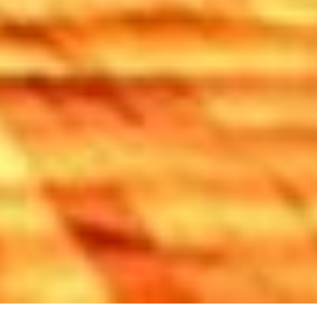
Datenschutzniveau eingeschätzt. Es besteht
insbesondere das Risiko, dass Ihre Daten durch US-
Behörden, zu Kontroll- und zu Überwachungszwecken,
möglicherweise auch ohne Rechtsbehelfsmöglichkeiten,
verarbeitet werden können. Wenn Sie auf "Auswahl
manuell festlegen" klicken und keine der optionalen
Boxen (Präferenzen, Statistiken oder Marketing
ausgewählt haben, findet die vorgehend beschriebene
Übermittlung nicht statt. Weitere Informationen erhalten
Sie in unseren Datenschutzhinweisen.
Ausführlich informieren wir Sie darüber gerne hier:
Datenschutz
|
Impressum