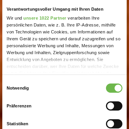
Verantwortungsvoller Umgang mit Ihren Daten
Wir und
unsere 1022 Partner
verarbeiten Ihre
persönlichen Daten, wie z. B. Ihre IP-Adresse, mithilfe
von Technologien wie Cookies, um Informationen auf
Ihrem Gerät zu speichern und darauf zuzugreifen und so
personalisierte Werbung und Inhalte, Messungen von
Werbung und Inhalten, Zielgruppenforschung sowie
Entwicklung von Angeboten zu ermöglichen. Sie
entscheiden darüber, wer Ihre Daten für welche Zwecke
nutzt. Sie können Ihre Einwilligung jederzeit über die
Cookie-Erklärung oder durch Klicken auf das Privacy
Einwilligungsauswahl
Trigger Symbol ändern oder widerrufen
Notwendig
Wenn Sie es erlauben, würden wir auch gerne:
Präferenzen
Informationen über Ihre geografische Lage
erfassen, welche bis auf einige Meter genau sein
können
Statistiken