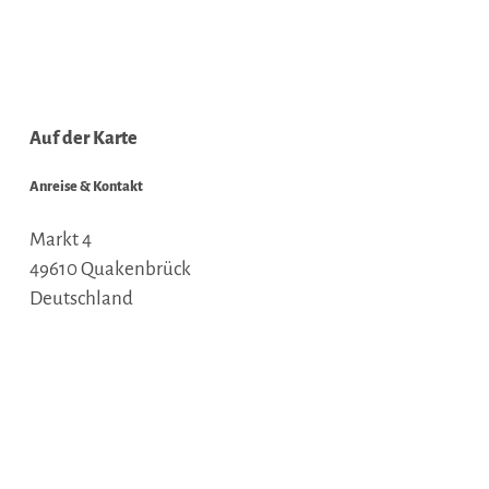
Auf der Karte
Anreise & Kontakt
Markt 4
49610
Quakenbrück
Deutschland
Tel.:
05431 / 9075 90
E-Mail:
tourismus.information@artland.de
Webseite:
www.artland.de
Anreise planen