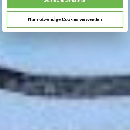
Gerne alle annehmen
zu können und die Zugriffe auf unsere Website zu
analysieren.
Danke, dass Sie uns in unserer Arbeit
unterstützen!
Nur notwendige Cookies verwenden
Hinweis auf Verarbeitung Ihrer auf dieser Webseite
erhobenen Daten in den USA durch Google und
YouTube:
Indem Sie auf "Gerne Alle annehmen" oder
Präferenzen, Statistiken oder Marketing ankreuzen und
auf „Auswahl manuell festlegen“ klicken, willigen Sie
zugleich gem. Art. 49 Abs. 1 S. 1 lit. a DSGVO ein, dass
Ihre Daten in den USA verarbeitet werden. Die USA
werden vom Europäischen Gerichtshof als ein Land mit
einem nach EU-Standards unzureichendem
Datenschutzniveau eingeschätzt. Es besteht
insbesondere das Risiko, dass Ihre Daten durch US-
Behörden, zu Kontroll- und zu Überwachungszwecken,
möglicherweise auch ohne Rechtsbehelfsmöglichkeiten,
verarbeitet werden können. Wenn Sie auf "Auswahl
manuell festlegen" klicken und keine der optionalen
Boxen (Präferenzen, Statistiken oder Marketing
ausgewählt haben, findet die vorgehend beschriebene
Übermittlung nicht statt. Weitere Informationen erhalten