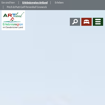
Sie sind hier:
Erlebnisregion Artland
Erleben
Pitch & Putt Golf Ferienhof Groneick