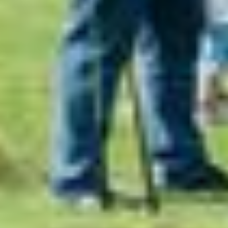
einem nach EU-Standards unzureichendem
Datenschutzniveau eingeschätzt. Es besteht
insbesondere das Risiko, dass Ihre Daten durch US-
Behörden, zu Kontroll- und zu Überwachungszwecken,
möglicherweise auch ohne Rechtsbehelfsmöglichkeiten,
verarbeitet werden können. Wenn Sie auf "Auswahl
manuell festlegen" klicken und keine der optionalen
Boxen (Präferenzen, Statistiken oder Marketing
ausgewählt haben, findet die vorgehend beschriebene
Übermittlung nicht statt. Weitere Informationen erhalten
Sie in unseren Datenschutzhinweisen.
Ausführlich informieren wir Sie darüber gerne hier:
Datenschutz
|
Impressum