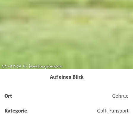
CC-BY-SA © familie.groneick
Auf einen Blick
Ort
Gehrde
Kategorie
Golf , Funsport