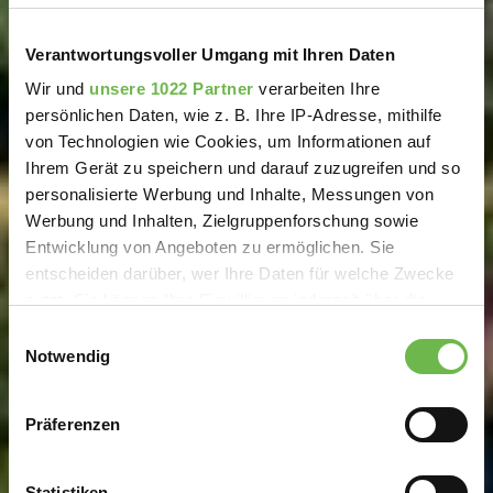
Verantwortungsvoller Umgang mit Ihren Daten
Wir und
unsere 1022 Partner
verarbeiten Ihre
persönlichen Daten, wie z. B. Ihre IP-Adresse, mithilfe
von Technologien wie Cookies, um Informationen auf
Ihrem Gerät zu speichern und darauf zuzugreifen und so
personalisierte Werbung und Inhalte, Messungen von
Werbung und Inhalten, Zielgruppenforschung sowie
Entwicklung von Angeboten zu ermöglichen. Sie
entscheiden darüber, wer Ihre Daten für welche Zwecke
nutzt. Sie können Ihre Einwilligung jederzeit über die
Cookie-Erklärung oder durch Klicken auf das Privacy
Einwilligungsauswahl
Trigger Symbol ändern oder widerrufen
Notwendig
Wenn Sie es erlauben, würden wir auch gerne:
Präferenzen
Informationen über Ihre geografische Lage
erfassen, welche bis auf einige Meter genau sein
können
Statistiken