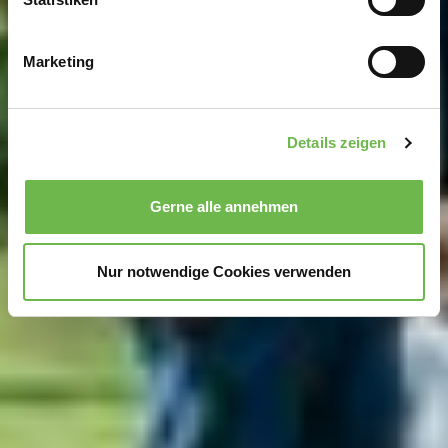
Ihr Gerät durch aktives Scannen nach
bestimmten Merkmalen (Fingerprinting) identifizieren
Marketing
Erfahren Sie mehr darüber, wie Ihre persönlichen Daten
verarbeitet werden, und legen Sie Ihre Präferenzen im
Abschnitt Einzelheiten
fest.
Details zeigen
Wir verwenden Cookies, um Inhalte und Anzeigen zu
personalisieren, Funktionen für soziale Medien anbieten
Gerne alle annehmen
zu können und die Zugriffe auf unsere Website zu
analysieren.
Danke, dass Sie uns in unserer Arbeit
unterstützen!
Nur notwendige Cookies verwenden
Hinweis auf Verarbeitung Ihrer auf dieser Webseite
erhobenen Daten in den USA durch Google und
YouTube:
Indem Sie auf "Gerne Alle annehmen" oder
Präferenzen, Statistiken oder Marketing ankreuzen und
auf „Auswahl manuell festlegen“ klicken, willigen Sie
zugleich gem. Art. 49 Abs. 1 S. 1 lit. a DSGVO ein, dass
Ihre Daten in den USA verarbeitet werden. Die USA
werden vom Europäischen Gerichtshof als ein Land mit