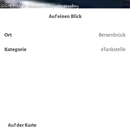
CC-BY-SA © markus-distelrath-pixabay
Auf einen Blick
Ort
Bersenbrück
Kategorie
eTankstelle
Auf der Karte