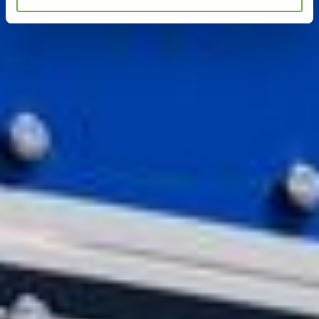
Hinweis auf Verarbeitung Ihrer auf dieser Webseite
erhobenen Daten in den USA durch Google und
YouTube:
Indem Sie auf "Gerne Alle annehmen" oder
Präferenzen, Statistiken oder Marketing ankreuzen und
auf „Auswahl manuell festlegen“ klicken, willigen Sie
zugleich gem. Art. 49 Abs. 1 S. 1 lit. a DSGVO ein, dass
Ihre Daten in den USA verarbeitet werden. Die USA
werden vom Europäischen Gerichtshof als ein Land mit
einem nach EU-Standards unzureichendem
Datenschutzniveau eingeschätzt. Es besteht
insbesondere das Risiko, dass Ihre Daten durch US-
Behörden, zu Kontroll- und zu Überwachungszwecken,
möglicherweise auch ohne Rechtsbehelfsmöglichkeiten,
verarbeitet werden können. Wenn Sie auf "Auswahl
manuell festlegen" klicken und keine der optionalen
Boxen (Präferenzen, Statistiken oder Marketing
ausgewählt haben, findet die vorgehend beschriebene
Übermittlung nicht statt. Weitere Informationen erhalten
Sie in unseren Datenschutzhinweisen.
Ausführlich informieren wir Sie darüber gerne hier:
Datenschutz
|
Impressum