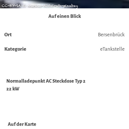
CC-BY-SA © markus-distelrath-pixabay
Auf einen Blick
Ort
Bersenbrück
Kategorie
eTankstelle
Normalladepunkt AC Steckdose Typ 2
22 kW
Auf der Karte