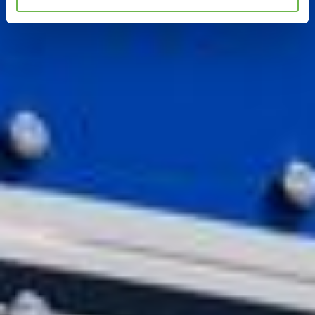
Hinweis auf Verarbeitung Ihrer auf dieser Webseite
erhobenen Daten in den USA durch Google und
YouTube:
Indem Sie auf "Gerne Alle annehmen" oder
Präferenzen, Statistiken oder Marketing ankreuzen und
auf „Auswahl manuell festlegen“ klicken, willigen Sie
zugleich gem. Art. 49 Abs. 1 S. 1 lit. a DSGVO ein, dass
Ihre Daten in den USA verarbeitet werden. Die USA
werden vom Europäischen Gerichtshof als ein Land mit
einem nach EU-Standards unzureichendem
Datenschutzniveau eingeschätzt. Es besteht
insbesondere das Risiko, dass Ihre Daten durch US-
Behörden, zu Kontroll- und zu Überwachungszwecken,
möglicherweise auch ohne Rechtsbehelfsmöglichkeiten,
verarbeitet werden können. Wenn Sie auf "Auswahl
manuell festlegen" klicken und keine der optionalen
Boxen (Präferenzen, Statistiken oder Marketing
ausgewählt haben, findet die vorgehend beschriebene
Übermittlung nicht statt. Weitere Informationen erhalten
Sie in unseren Datenschutzhinweisen.
Ausführlich informieren wir Sie darüber gerne hier:
Datenschutz
|
Impressum