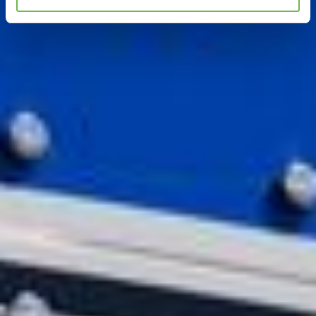
Hinweis auf Verarbeitung Ihrer auf dieser Webseite
erhobenen Daten in den USA durch Google und
YouTube:
Indem Sie auf "Gerne Alle annehmen" oder
Präferenzen, Statistiken oder Marketing ankreuzen und
auf „Auswahl manuell festlegen“ klicken, willigen Sie
zugleich gem. Art. 49 Abs. 1 S. 1 lit. a DSGVO ein, dass
Ihre Daten in den USA verarbeitet werden. Die USA
werden vom Europäischen Gerichtshof als ein Land mit
einem nach EU-Standards unzureichendem
Datenschutzniveau eingeschätzt. Es besteht
insbesondere das Risiko, dass Ihre Daten durch US-
Behörden, zu Kontroll- und zu Überwachungszwecken,
möglicherweise auch ohne Rechtsbehelfsmöglichkeiten,
verarbeitet werden können. Wenn Sie auf "Auswahl
manuell festlegen" klicken und keine der optionalen
Boxen (Präferenzen, Statistiken oder Marketing
ausgewählt haben, findet die vorgehend beschriebene
Übermittlung nicht statt. Weitere Informationen erhalten
Sie in unseren Datenschutzhinweisen.
Ausführlich informieren wir Sie darüber gerne hier:
Datenschutz
|
Impressum