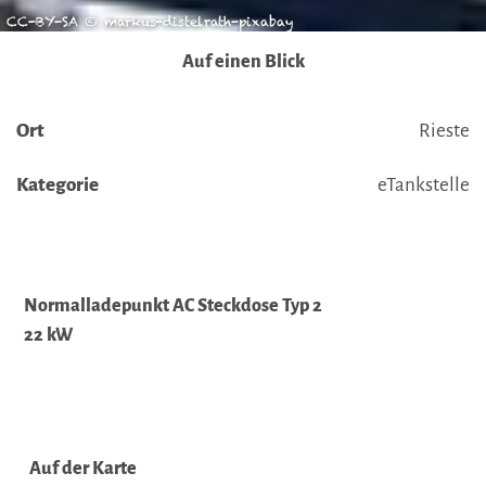
CC-BY-SA © markus-distelrath-pixabay
Auf einen Blick
Ort
Rieste
Kategorie
eTankstelle
Normalladepunkt AC Steckdose Typ 2
22 kW
Auf der Karte