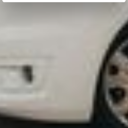
erhobenen Daten in den USA durch Google und
YouTube:
Indem Sie auf "Gerne Alle annehmen" oder
Präferenzen, Statistiken oder Marketing ankreuzen und
auf „Auswahl manuell festlegen“ klicken, willigen Sie
zugleich gem. Art. 49 Abs. 1 S. 1 lit. a DSGVO ein, dass
Ihre Daten in den USA verarbeitet werden. Die USA
werden vom Europäischen Gerichtshof als ein Land mit
einem nach EU-Standards unzureichendem
Datenschutzniveau eingeschätzt. Es besteht
insbesondere das Risiko, dass Ihre Daten durch US-
Behörden, zu Kontroll- und zu Überwachungszwecken,
möglicherweise auch ohne Rechtsbehelfsmöglichkeiten,
verarbeitet werden können. Wenn Sie auf "Auswahl
manuell festlegen" klicken und keine der optionalen
Boxen (Präferenzen, Statistiken oder Marketing
ausgewählt haben, findet die vorgehend beschriebene
Übermittlung nicht statt. Weitere Informationen erhalten
Sie in unseren Datenschutzhinweisen.
Ausführlich informieren wir Sie darüber gerne hier:
Datenschutz
|
Impressum