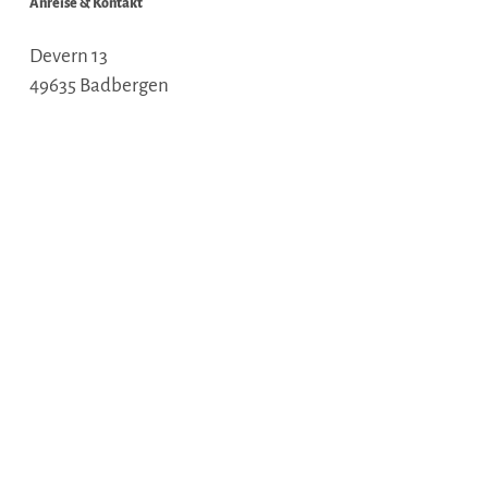
Anreise & Kontakt
Devern 13
49635
Badbergen
Deutschland
Tel.:
+49 5433 / 91370
E-Mail:
info@rosengarten-kleintierkrematorium.de
Webseite:
www.kleintierkrematorium.de
Anreise planen