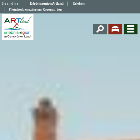
Sie sind hier:
Erlebnisregion Artland
Erleben
Kleintierkrematorium Rosengarten