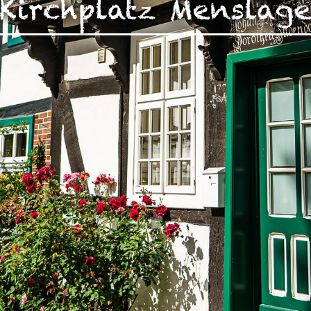
Kirchplatz Menslag
zen!
g Ihrer auf dieser Webseite erhobenen Daten in den USA du
auf "Gerne Alle annehmen" oder Präferenzen, Statistiken oder M
manuell festlegen“ klicken, willigen Sie zugleich gem. Art. 49 Ab
aten in den USA verarbeitet werden. Die USA werden vom Euro
 mit einem nach EU-Standards unzureichendem Datenschutznive
insbesondere das Risiko, dass Ihre Daten durch US-Behörden, zu
en, möglicherweise auch ohne Rechtsbehelfsmöglichkeiten, ve
uf "Auswahl manuell festlegen" klicken und keine der optional
 oder Marketing ausgewählt haben, findet die vorgehend beschrie
Weitere Informationen erhalten Sie in unseren Datenschutzhinwei
r Sie darüber gerne hier:
Datenschutz
|
Impressum