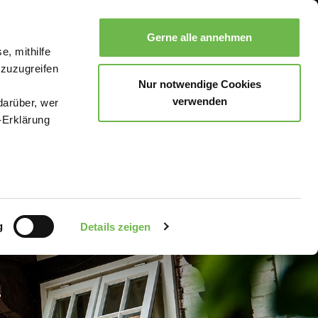
Gerne alle annehmen
e, mithilfe
Suche
Buchen
Menü
 zuzugreifen
Nur notwendige Cookies
verwenden
darüber, wer
-Erklärung
enau sein
fizieren
g
Details zeigen
Ihre
le Medien
uns in