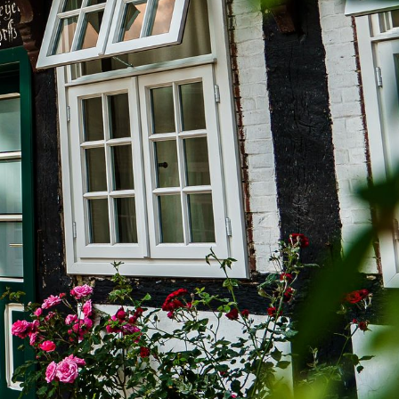
e
rch Google
arketing
s. 1 S. 1 lit.
päischen
au
 Kontroll-
rarbeitet
en Boxen
bene
sen.