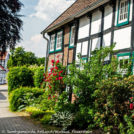
unserer Arbeit unterstüt
Hinweis auf Verarbeitun
und YouTube:
Indem Sie 
ankreuzen und auf „Auswahl 
a DSGVO ein, dass Ihre D
Gerichtshof als ein Land
eingeschätzt. Es besteht 
und zu Überwachungszweck
werden können. Wenn Sie a
(Präferenzen, Statistiken
Übermittlung nicht statt. 
Ausführlich informieren wi
© Samtgemeinde Artland/Michael Feuerstein