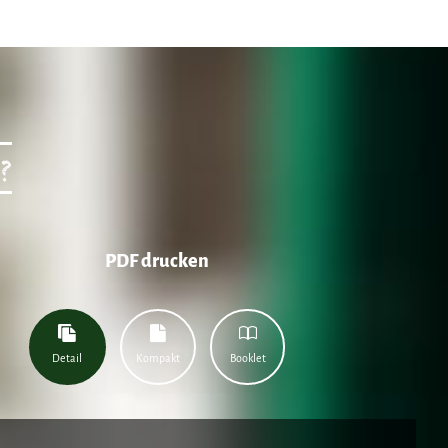
?
PDF drucken
Detail
Kompakt
Booklet