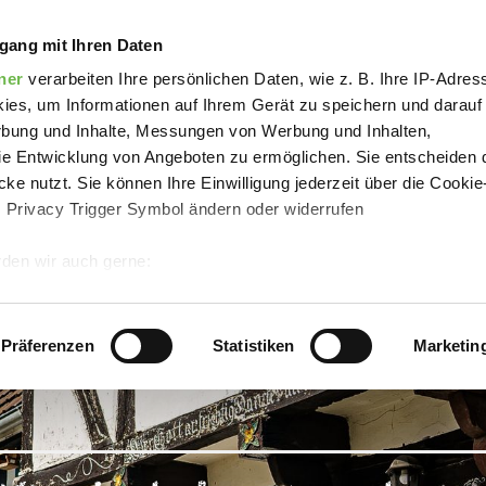
rchplatz Menslage
gang mit Ihren Daten
ner
verarbeiten Ihre persönlichen Daten, wie z. B. Ihre IP-Adress
ies, um Informationen auf Ihrem Gerät zu speichern und darauf
rbung und Inhalte, Messungen von Werbung und Inhalten,
e Entwicklung von Angeboten zu ermöglichen. Sie entscheiden 
ke nutzt. Sie können Ihre Einwilligung jederzeit über die Cookie
s Privacy Trigger Symbol ändern oder widerrufen
den wir auch gerne:
 Ihre geografische Lage erfassen, welche bis auf einige Meter g
tives Scannen nach bestimmten Merkmalen (Fingerprinting) identi
Präferenzen
Statistiken
Marketin
 wie Ihre persönlichen Daten verarbeitet werden, und legen Sie 
 Einzelheiten
fest.
 Inhalte und Anzeigen zu personalisieren, Funktionen für sozia
e Zugriffe auf unsere Website zu analysieren.
Danke, dass Sie 