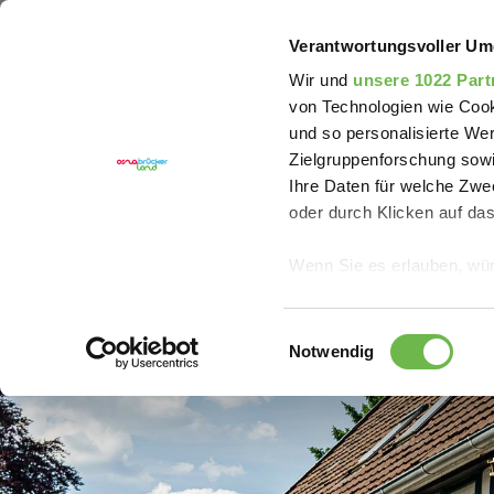
Sie sind hier:
Erlebnisregion Artland
Erleben
Ki
Verantwortungsvoller Um
Wir und
unsere 1022 Part
von Technologien wie Cook
und so personalisierte We
Zielgruppenforschung sowi
Ihre Daten für welche Zwec
oder durch Klicken auf da
Wenn Sie es erlauben, wür
Informationen über
können
Einwilligungsauswahl
Ihr Gerät durch ak
Notwendig
Erfahren Sie mehr darüber,
Präferenzen im
Abschnitt
Wir verwenden Cookies, um
anbieten zu können und di