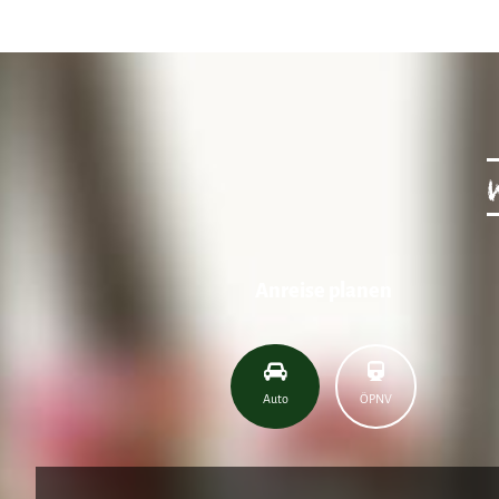
Anreise planen
Auto
ÖPNV