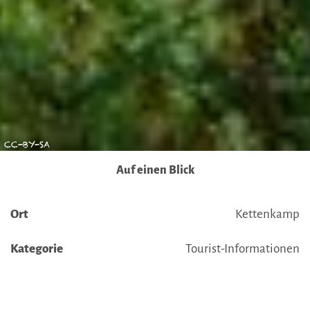
Boxen (Präferenzen, Statistiken oder Marketing
ausgewählt haben, findet die vorgehend beschriebene
Übermittlung nicht statt. Weitere Informationen erhalten
Sie in unseren Datenschutzhinweisen.
Ausführlich informieren wir Sie darüber gerne hier:
Datenschutz
|
Impressum
CC-BY-SA
Auf einen Blick
Ort
Kettenkamp
Kategorie
Tourist-Informationen