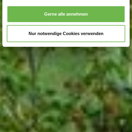
Wir verwenden Cookies, um Inhalte und Anzeigen zu
personalisieren, Funktionen für soziale Medien anbieten
Gerne alle annehmen
zu können und die Zugriffe auf unsere Website zu
analysieren.
Danke, dass Sie uns in unserer Arbeit
unterstützen!
Nur notwendige Cookies verwenden
Hinweis auf Verarbeitung Ihrer auf dieser Webseite
erhobenen Daten in den USA durch Google und
YouTube:
Indem Sie auf "Gerne Alle annehmen" oder
Präferenzen, Statistiken oder Marketing ankreuzen und
auf „Auswahl manuell festlegen“ klicken, willigen Sie
zugleich gem. Art. 49 Abs. 1 S. 1 lit. a DSGVO ein, dass
Ihre Daten in den USA verarbeitet werden. Die USA
werden vom Europäischen Gerichtshof als ein Land mit
einem nach EU-Standards unzureichendem
Datenschutzniveau eingeschätzt. Es besteht
insbesondere das Risiko, dass Ihre Daten durch US-
Behörden, zu Kontroll- und zu Überwachungszwecken,
möglicherweise auch ohne Rechtsbehelfsmöglichkeiten,
verarbeitet werden können. Wenn Sie auf "Auswahl
manuell festlegen" klicken und keine der optionalen