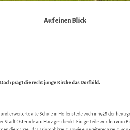
Auf einen Blick
ach prägt die recht junge Kirche das Dorfbild.
nd erweiterte alte Schule in Hollenstede wich in 1928 der heutige
r Stadt Osterode am Harz geschenkt. Einige Teile wurden vom B
men die Kanzel, das Triumphkreuz, sowie ein weiteres Kreuz, von