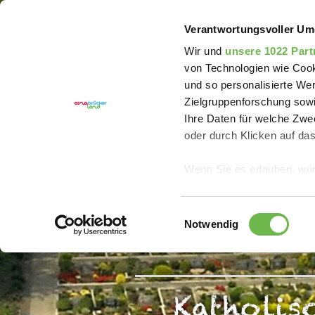
Sie sind hier:
Erlebnisregion Artland
Erleben
Ka
Verantwortungsvoller Um
Wir und
unsere 1022 Part
von Technologien wie Cook
und so personalisierte We
Zielgruppenforschung sowi
Ihre Daten für welche Zwec
oder durch Klicken auf da
Wenn Sie es erlauben, wür
Informationen über
können
Einwilligungsauswahl
Ihr Gerät durch ak
Notwendig
Erfahren Sie mehr darüber,
Präferenzen im
Abschnitt
Katholis
Wir verwenden Cookies, um
anbieten zu können und di