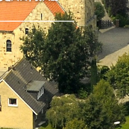
rch Google
arketing
s. 1 S. 1 lit.
päischen
au
 Kontroll-
rarbeitet
en Boxen
bene
sen.