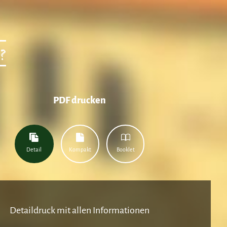
?
PDF drucken
Detail
Kompakt
Booklet
Detaildruck mit allen Informationen