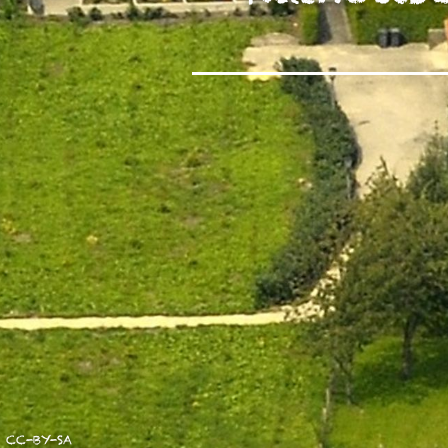
unserer Arbeit unterstüt
Hinweis auf Verarbeitun
und YouTube:
Indem Sie 
ankreuzen und auf „Auswahl 
a DSGVO ein, dass Ihre D
Gerichtshof als ein Land
eingeschätzt. Es besteht 
und zu Überwachungszweck
werden können. Wenn Sie a
(Präferenzen, Statistiken
Übermittlung nicht statt. 
Ausführlich informieren wi
CC-BY-SA