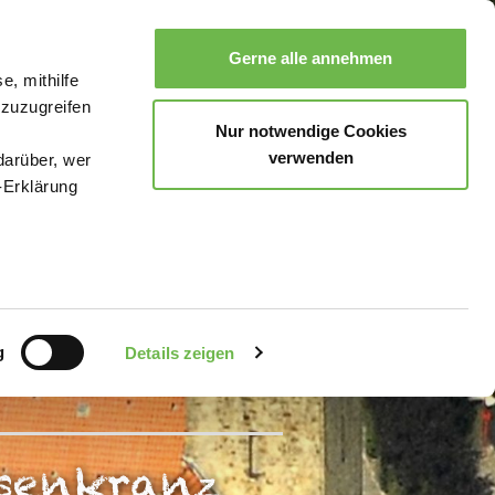
Gerne alle annehmen
e, mithilfe
Suche
Buchen
Menü
 zuzugreifen
Nur notwendige Cookies
verwenden
darüber, wer
-Erklärung
enau sein
fizieren
g
Details zeigen
Ihre
osenkranz
le Medien
uns in