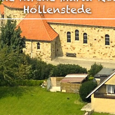
zen!
Hollenstede
g Ihrer auf dieser Webseite erhobenen Daten in den USA du
auf "Gerne Alle annehmen" oder Präferenzen, Statistiken oder M
manuell festlegen“ klicken, willigen Sie zugleich gem. Art. 49 Ab
aten in den USA verarbeitet werden. Die USA werden vom Euro
 mit einem nach EU-Standards unzureichendem Datenschutznive
insbesondere das Risiko, dass Ihre Daten durch US-Behörden, zu
en, möglicherweise auch ohne Rechtsbehelfsmöglichkeiten, ve
uf "Auswahl manuell festlegen" klicken und keine der optional
 oder Marketing ausgewählt haben, findet die vorgehend beschrie
Weitere Informationen erhalten Sie in unseren Datenschutzhinwei
r Sie darüber gerne hier:
Datenschutz
|
Impressum