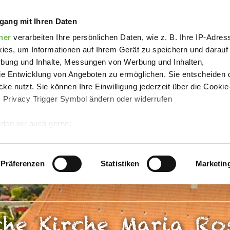
tholische Kirche Maria Rosenkranz Hollenstede
gang mit Ihren Daten
ner
verarbeiten Ihre persönlichen Daten, wie z. B. Ihre IP-Adress
ies, um Informationen auf Ihrem Gerät zu speichern und darauf
rbung und Inhalte, Messungen von Werbung und Inhalten,
e Entwicklung von Angeboten zu ermöglichen. Sie entscheiden 
ke nutzt. Sie können Ihre Einwilligung jederzeit über die Cookie
s Privacy Trigger Symbol ändern oder widerrufen
den wir auch gerne:
 Ihre geografische Lage erfassen, welche bis auf einige Meter g
tives Scannen nach bestimmten Merkmalen (Fingerprinting) identi
Präferenzen
Statistiken
Marketin
 wie Ihre persönlichen Daten verarbeitet werden, und legen Sie 
 Einzelheiten
fest.
che Kirche Maria R
 Inhalte und Anzeigen zu personalisieren, Funktionen für sozia
e Zugriffe auf unsere Website zu analysieren.
Danke, dass Sie 