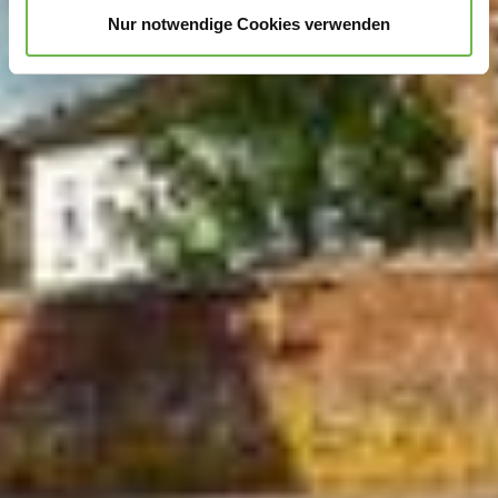
unterstützen!
Nur notwendige Cookies verwenden
Hinweis auf Verarbeitung Ihrer auf dieser Webseite
erhobenen Daten in den USA durch Google und
YouTube:
Indem Sie auf "Gerne Alle annehmen" oder
Präferenzen, Statistiken oder Marketing ankreuzen und
auf „Auswahl manuell festlegen“ klicken, willigen Sie
zugleich gem. Art. 49 Abs. 1 S. 1 lit. a DSGVO ein, dass
Ihre Daten in den USA verarbeitet werden. Die USA
werden vom Europäischen Gerichtshof als ein Land mit
einem nach EU-Standards unzureichendem
Datenschutzniveau eingeschätzt. Es besteht
insbesondere das Risiko, dass Ihre Daten durch US-
Behörden, zu Kontroll- und zu Überwachungszwecken,
möglicherweise auch ohne Rechtsbehelfsmöglichkeiten,
verarbeitet werden können. Wenn Sie auf "Auswahl
manuell festlegen" klicken und keine der optionalen
Boxen (Präferenzen, Statistiken oder Marketing
ausgewählt haben, findet die vorgehend beschriebene
Übermittlung nicht statt. Weitere Informationen erhalten
Sie in unseren Datenschutzhinweisen.
Ausführlich informieren wir Sie darüber gerne hier: