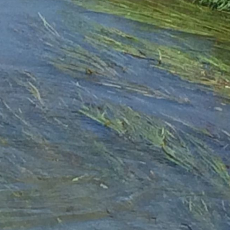
rch Google
arketing
s. 1 S. 1 lit.
päischen
au
 Kontroll-
rarbeitet
en Boxen
bene
sen.