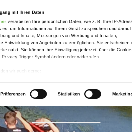
se-Kanu
gang mit Ihren Daten
ner
verarbeiten Ihre persönlichen Daten, wie z. B. Ihre IP-Adress
ies, um Informationen auf Ihrem Gerät zu speichern und darauf
rbung und Inhalte, Messungen von Werbung und Inhalten,
e Entwicklung von Angeboten zu ermöglichen. Sie entscheiden 
ke nutzt. Sie können Ihre Einwilligung jederzeit über die Cookie
s Privacy Trigger Symbol ändern oder widerrufen
den wir auch gerne:
 Ihre geografische Lage erfassen, welche bis auf einige Meter g
tives Scannen nach bestimmten Merkmalen (Fingerprinting) identi
Präferenzen
Statistiken
Marketin
 wie Ihre persönlichen Daten verarbeitet werden, und legen Sie 
 Einzelheiten
fest.
 Inhalte und Anzeigen zu personalisieren, Funktionen für sozia
e Zugriffe auf unsere Website zu analysieren.
Danke, dass Sie 