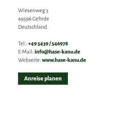
Wiesenweg 3
49596
Gehrde
Deutschland
Tel.:
+49 5439 / 546978
E-Mail:
info@hase-kanu.de
Webseite:
www.hase-kanu.de
Anreise planen