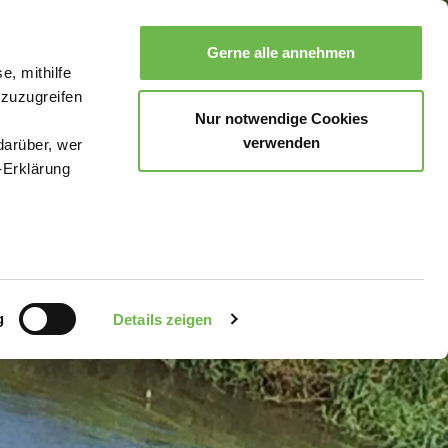
Gerne alle annehmen
e, mithilfe
Suche
Buchen
Menü
 zuzugreifen
Nur notwendige Cookies
verwenden
darüber, wer
-Erklärung
enau sein
fizieren
g
Details zeigen
Ihre
le Medien
uns in