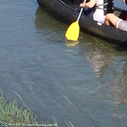
unserer Arbeit unterstüt
Hinweis auf Verarbeitun
und YouTube:
Indem Sie 
ankreuzen und auf „Auswahl 
a DSGVO ein, dass Ihre D
Gerichtshof als ein Land
eingeschätzt. Es besteht 
und zu Überwachungszweck
werden können. Wenn Sie a
(Präferenzen, Statistiken
Übermittlung nicht statt. 
Ausführlich informieren wi
CC-BY-SA © christiane.wurst