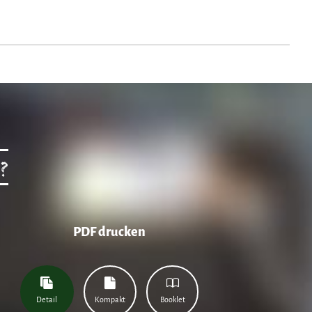
?
PDF drucken
Detail
Kompakt
Booklet