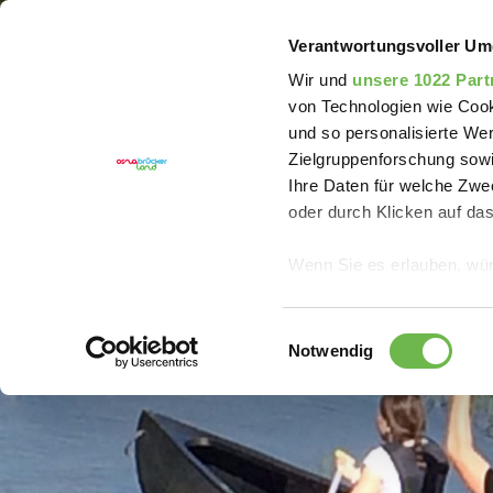
Sie sind hier:
Erlebnisregion Artland
Erleben
Ha
Verantwortungsvoller Um
Wir und
unsere 1022 Part
von Technologien wie Cook
und so personalisierte We
Zielgruppenforschung sowi
Ihre Daten für welche Zwec
oder durch Klicken auf da
Wenn Sie es erlauben, wür
Informationen über
können
Einwilligungsauswahl
Ihr Gerät durch ak
Notwendig
Erfahren Sie mehr darüber,
Präferenzen im
Abschnitt
Wir verwenden Cookies, um
anbieten zu können und di