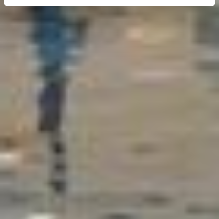
erhobenen Daten in den USA durch Google und
YouTube:
Indem Sie auf "Gerne Alle annehmen" oder
Präferenzen, Statistiken oder Marketing ankreuzen und
auf „Auswahl manuell festlegen“ klicken, willigen Sie
zugleich gem. Art. 49 Abs. 1 S. 1 lit. a DSGVO ein, dass
Ihre Daten in den USA verarbeitet werden. Die USA
werden vom Europäischen Gerichtshof als ein Land mit
einem nach EU-Standards unzureichendem
Datenschutzniveau eingeschätzt. Es besteht
insbesondere das Risiko, dass Ihre Daten durch US-
Behörden, zu Kontroll- und zu Überwachungszwecken,
möglicherweise auch ohne Rechtsbehelfsmöglichkeiten,
verarbeitet werden können. Wenn Sie auf "Auswahl
manuell festlegen" klicken und keine der optionalen
Boxen (Präferenzen, Statistiken oder Marketing
ausgewählt haben, findet die vorgehend beschriebene
Übermittlung nicht statt. Weitere Informationen erhalten
Sie in unseren Datenschutzhinweisen.
Ausführlich informieren wir Sie darüber gerne hier:
Datenschutz
|
Impressum