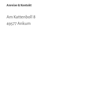
Anreise & Kontakt
Am Kattenboll 8
49577
Ankum
Deutschland
Tel.:
+495462 / 9797
E-Mail:
baeder@hasebaeder.de
Webseite:
www.hasebaeder.de
Anreise planen