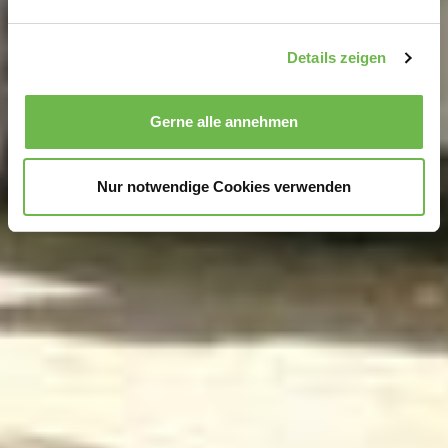
verarbeitet werden, und legen Sie Ihre Präferenzen im
Abschnitt Einzelheiten
fest.
Details zeigen
Wir verwenden Cookies, um Inhalte und Anzeigen zu
personalisieren, Funktionen für soziale Medien anbieten
Gerne alle annehmen
zu können und die Zugriffe auf unsere Website zu
analysieren.
Danke, dass Sie uns in unserer Arbeit
unterstützen!
Nur notwendige Cookies verwenden
Hinweis auf Verarbeitung Ihrer auf dieser Webseite
erhobenen Daten in den USA durch Google und
YouTube:
Indem Sie auf "Gerne Alle annehmen" oder
Präferenzen, Statistiken oder Marketing ankreuzen und
auf „Auswahl manuell festlegen“ klicken, willigen Sie
zugleich gem. Art. 49 Abs. 1 S. 1 lit. a DSGVO ein, dass
Ihre Daten in den USA verarbeitet werden. Die USA
werden vom Europäischen Gerichtshof als ein Land mit
einem nach EU-Standards unzureichendem
Datenschutzniveau eingeschätzt. Es besteht
insbesondere das Risiko, dass Ihre Daten durch US-
Behörden, zu Kontroll- und zu Überwachungszwecken,