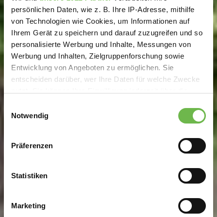
persönlichen Daten, wie z. B. Ihre IP-Adresse, mithilfe
von Technologien wie Cookies, um Informationen auf
Ihrem Gerät zu speichern und darauf zuzugreifen und so
personalisierte Werbung und Inhalte, Messungen von
Werbung und Inhalten, Zielgruppenforschung sowie
Entwicklung von Angeboten zu ermöglichen. Sie
entscheiden darüber, wer Ihre Daten für welche Zwecke
nutzt. Sie können Ihre Einwilligung jederzeit über die
Cookie-Erklärung oder durch Klicken auf das Privacy
Einwilligungsauswahl
Trigger Symbol ändern oder widerrufen
Notwendig
Wenn Sie es erlauben, würden wir auch gerne:
Präferenzen
Informationen über Ihre geografische Lage
erfassen, welche bis auf einige Meter genau sein
können
Statistiken
Ihr Gerät durch aktives Scannen nach
bestimmten Merkmalen (Fingerprinting) identifizieren
Marketing
Erfahren Sie mehr darüber, wie Ihre persönlichen Daten