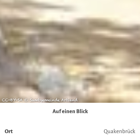
möglicherweise auch ohne Rechtsbehelfsmöglichkeiten,
verarbeitet werden können. Wenn Sie auf "Auswahl
manuell festlegen" klicken und keine der optionalen
Boxen (Präferenzen, Statistiken oder Marketing
ausgewählt haben, findet die vorgehend beschriebene
Übermittlung nicht statt. Weitere Informationen erhalten
Sie in unseren Datenschutzhinweisen.
Ausführlich informieren wir Sie darüber gerne hier:
Datenschutz
|
Impressum
CC-BY-SA © Samtgemeinde Artland
Auf einen Blick
Ort
Quakenbrück