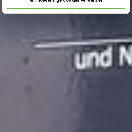
Nur notwendige Cookies verwenden
Hinweis auf Verarbeitung Ihrer auf dieser Webseite
erhobenen Daten in den USA durch Google und
YouTube:
Indem Sie auf "Gerne Alle annehmen" oder
Präferenzen, Statistiken oder Marketing ankreuzen und
auf „Auswahl manuell festlegen“ klicken, willigen Sie
zugleich gem. Art. 49 Abs. 1 S. 1 lit. a DSGVO ein, dass
Ihre Daten in den USA verarbeitet werden. Die USA
werden vom Europäischen Gerichtshof als ein Land mit
einem nach EU-Standards unzureichendem
Datenschutzniveau eingeschätzt. Es besteht
insbesondere das Risiko, dass Ihre Daten durch US-
Behörden, zu Kontroll- und zu Überwachungszwecken,
möglicherweise auch ohne Rechtsbehelfsmöglichkeiten,
verarbeitet werden können. Wenn Sie auf "Auswahl
manuell festlegen" klicken und keine der optionalen
Boxen (Präferenzen, Statistiken oder Marketing
ausgewählt haben, findet die vorgehend beschriebene
Übermittlung nicht statt. Weitere Informationen erhalten
Sie in unseren Datenschutzhinweisen.
Ausführlich informieren wir Sie darüber gerne hier:
Datenschutz
|
Impressum