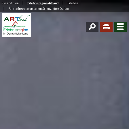
Sie sind hier:
Erlebnisregion Artland
Erleben
Fahrradreparaturstation Schutzhütte Dalum