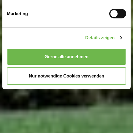
Ihr Gerät durch aktives Scannen nach
bestimmten Merkmalen (Fingerprinting) identifizieren
Marketing
Erfahren Sie mehr darüber, wie Ihre persönlichen Daten
verarbeitet werden, und legen Sie Ihre Präferenzen im
Abschnitt Einzelheiten
fest.
Details zeigen
Wir verwenden Cookies, um Inhalte und Anzeigen zu
personalisieren, Funktionen für soziale Medien anbieten
Gerne alle annehmen
zu können und die Zugriffe auf unsere Website zu
analysieren.
Danke, dass Sie uns in unserer Arbeit
unterstützen!
Nur notwendige Cookies verwenden
Hinweis auf Verarbeitung Ihrer auf dieser Webseite
erhobenen Daten in den USA durch Google und
YouTube:
Indem Sie auf "Gerne Alle annehmen" oder
Präferenzen, Statistiken oder Marketing ankreuzen und
auf „Auswahl manuell festlegen“ klicken, willigen Sie
zugleich gem. Art. 49 Abs. 1 S. 1 lit. a DSGVO ein, dass
Ihre Daten in den USA verarbeitet werden. Die USA
werden vom Europäischen Gerichtshof als ein Land mit
einem nach EU-Standards unzureichendem