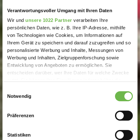
Verantwortungsvoller Umgang mit Ihren Daten
Wir und
unsere 1022 Partner
verarbeiten Ihre
persönlichen Daten, wie z. B. Ihre IP-Adresse, mithilfe
von Technologien wie Cookies, um Informationen auf
Ihrem Gerät zu speichern und darauf zuzugreifen und so
personalisierte Werbung und Inhalte, Messungen von
Werbung und Inhalten, Zielgruppenforschung sowie
Entwicklung von Angeboten zu ermöglichen. Sie
entscheiden darüber, wer Ihre Daten für welche Zwecke
nutzt. Sie können Ihre Einwilligung jederzeit über die
Cookie-Erklärung oder durch Klicken auf das Privacy
Einwilligungsauswahl
Trigger Symbol ändern oder widerrufen
Notwendig
Wenn Sie es erlauben, würden wir auch gerne:
Präferenzen
Informationen über Ihre geografische Lage
erfassen, welche bis auf einige Meter genau sein
können
Statistiken