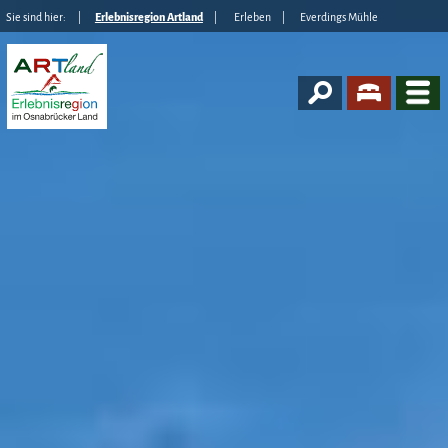
Sie sind hier:
Erlebnisregion Artland
Erleben
Everdings Mühle