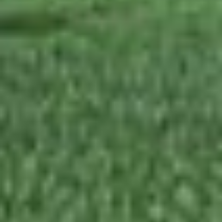
Datenschutzniveau eingeschätzt. Es besteht
insbesondere das Risiko, dass Ihre Daten durch US-
Behörden, zu Kontroll- und zu Überwachungszwecken,
möglicherweise auch ohne Rechtsbehelfsmöglichkeiten,
verarbeitet werden können. Wenn Sie auf "Auswahl
manuell festlegen" klicken und keine der optionalen
Boxen (Präferenzen, Statistiken oder Marketing
ausgewählt haben, findet die vorgehend beschriebene
Übermittlung nicht statt. Weitere Informationen erhalten
Sie in unseren Datenschutzhinweisen.
Ausführlich informieren wir Sie darüber gerne hier:
Datenschutz
|
Impressum