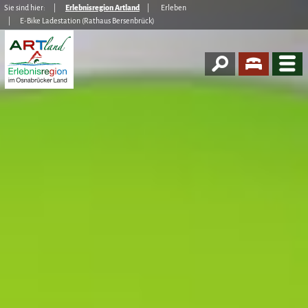
Sie sind hier:
Erlebnisregion Artland
Erleben
E-Bike Ladestation (Rathaus Bersenbrück)