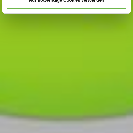
Nur notwendige Cookies verwenden
Hinweis auf Verarbeitung Ihrer auf dieser Webseite
erhobenen Daten in den USA durch Google und
YouTube:
Indem Sie auf "Gerne Alle annehmen" oder
Präferenzen, Statistiken oder Marketing ankreuzen und
auf „Auswahl manuell festlegen“ klicken, willigen Sie
zugleich gem. Art. 49 Abs. 1 S. 1 lit. a DSGVO ein, dass
Ihre Daten in den USA verarbeitet werden. Die USA
werden vom Europäischen Gerichtshof als ein Land mit
einem nach EU-Standards unzureichendem
Datenschutzniveau eingeschätzt. Es besteht
insbesondere das Risiko, dass Ihre Daten durch US-
Behörden, zu Kontroll- und zu Überwachungszwecken,
möglicherweise auch ohne Rechtsbehelfsmöglichkeiten,
verarbeitet werden können. Wenn Sie auf "Auswahl
manuell festlegen" klicken und keine der optionalen
Boxen (Präferenzen, Statistiken oder Marketing
ausgewählt haben, findet die vorgehend beschriebene
Übermittlung nicht statt. Weitere Informationen erhalten
Sie in unseren Datenschutzhinweisen.
Ausführlich informieren wir Sie darüber gerne hier:
Datenschutz
|
Impressum