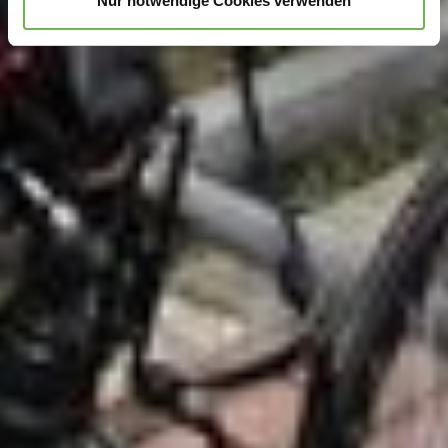
Nur notwendige Cookies verwenden
Hinweis auf Verarbeitung Ihrer auf dieser Webseite
erhobenen Daten in den USA durch Google und
YouTube:
Indem Sie auf "Gerne Alle annehmen" oder
Präferenzen, Statistiken oder Marketing ankreuzen und
auf „Auswahl manuell festlegen“ klicken, willigen Sie
zugleich gem. Art. 49 Abs. 1 S. 1 lit. a DSGVO ein, dass
Ihre Daten in den USA verarbeitet werden. Die USA
werden vom Europäischen Gerichtshof als ein Land mit
einem nach EU-Standards unzureichendem
Datenschutzniveau eingeschätzt. Es besteht
insbesondere das Risiko, dass Ihre Daten durch US-
Behörden, zu Kontroll- und zu Überwachungszwecken,
möglicherweise auch ohne Rechtsbehelfsmöglichkeiten,
verarbeitet werden können. Wenn Sie auf "Auswahl
manuell festlegen" klicken und keine der optionalen
Boxen (Präferenzen, Statistiken oder Marketing
ausgewählt haben, findet die vorgehend beschriebene
Übermittlung nicht statt. Weitere Informationen erhalten
Sie in unseren Datenschutzhinweisen.
Ausführlich informieren wir Sie darüber gerne hier:
Datenschutz
|
Impressum