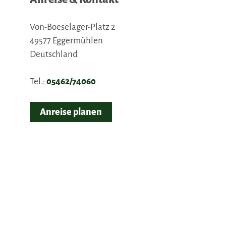
Von-Boeselager-Platz 2
49577
Eggermühlen
Deutschland
Tel.:
05462/74060
Anreise planen