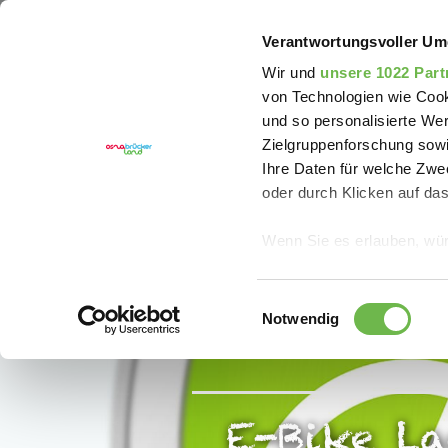
Sie sind hier:
Erlebnisregion Artland
Erleben
E-
Verantwortungsvoller Um
Wir und
unsere 1022 Part
von Technologien wie Cook
und so personalisierte We
Zielgruppenforschung sowi
Ihre Daten für welche Zwec
oder durch Klicken auf da
Wenn Sie es erlauben, wür
Informationen über
können
Einwilligungsauswahl
Ihr Gerät durch ak
Notwendig
Erfahren Sie mehr darüber,
Präferenzen im
Abschnitt
E-Bike L
Wir verwenden Cookies, um
anbieten zu können und di