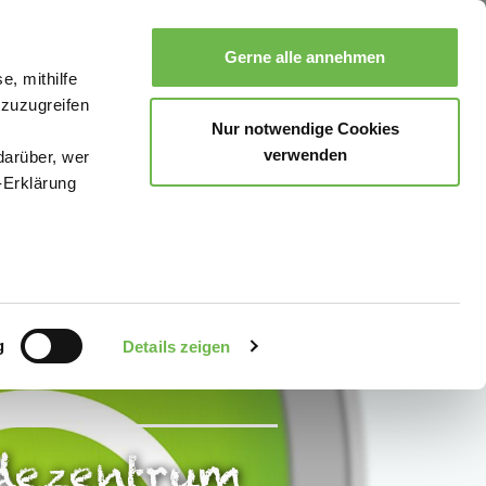
Gerne alle annehmen
e, mithilfe
Suche
Buchen
Menü
 zuzugreifen
Nur notwendige Cookies
verwenden
darüber, wer
-Erklärung
enau sein
fizieren
g
Details zeigen
Ihre
dezentrum
le Medien
uns in