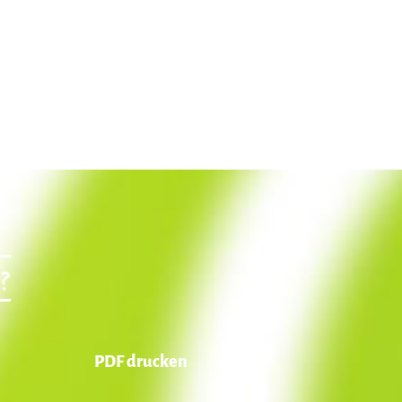
?
PDF drucken