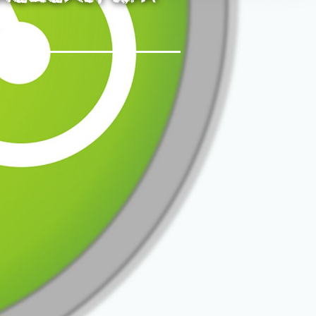
rch Google
arketing
s. 1 S. 1 lit.
päischen
au
 Kontroll-
rarbeitet
en Boxen
bene
sen.