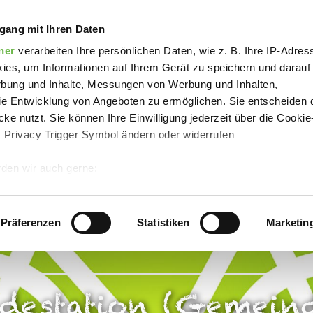
Bike Ladestation (Gemeindezentrum Eggermühlen)
gang mit Ihren Daten
ner
verarbeiten Ihre persönlichen Daten, wie z. B. Ihre IP-Adress
ies, um Informationen auf Ihrem Gerät zu speichern und darauf
rbung und Inhalte, Messungen von Werbung und Inhalten,
e Entwicklung von Angeboten zu ermöglichen. Sie entscheiden 
ke nutzt. Sie können Ihre Einwilligung jederzeit über die Cookie
s Privacy Trigger Symbol ändern oder widerrufen
den wir auch gerne:
 Ihre geografische Lage erfassen, welche bis auf einige Meter g
tives Scannen nach bestimmten Merkmalen (Fingerprinting) identi
Präferenzen
Statistiken
Marketin
 wie Ihre persönlichen Daten verarbeitet werden, und legen Sie 
 Einzelheiten
fest.
adestation (Gemein
 Inhalte und Anzeigen zu personalisieren, Funktionen für sozia
e Zugriffe auf unsere Website zu analysieren.
Danke, dass Sie 