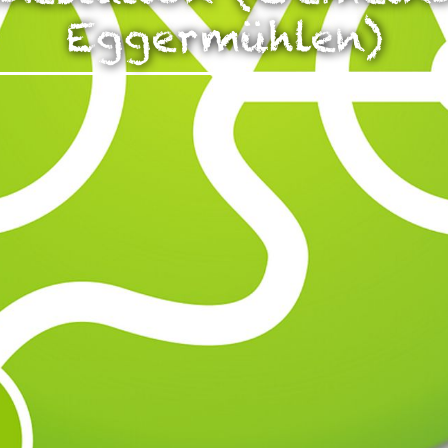
zen!
Eggermühlen)
g Ihrer auf dieser Webseite erhobenen Daten in den USA du
auf "Gerne Alle annehmen" oder Präferenzen, Statistiken oder M
manuell festlegen“ klicken, willigen Sie zugleich gem. Art. 49 Ab
aten in den USA verarbeitet werden. Die USA werden vom Euro
 mit einem nach EU-Standards unzureichendem Datenschutznive
insbesondere das Risiko, dass Ihre Daten durch US-Behörden, zu
en, möglicherweise auch ohne Rechtsbehelfsmöglichkeiten, ve
uf "Auswahl manuell festlegen" klicken und keine der optional
 oder Marketing ausgewählt haben, findet die vorgehend beschrie
Weitere Informationen erhalten Sie in unseren Datenschutzhinwei
r Sie darüber gerne hier:
Datenschutz
|
Impressum