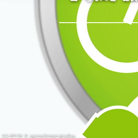
unserer Arbeit unterstüt
Hinweis auf Verarbeitun
und YouTube:
Indem Sie 
ankreuzen und auf „Auswahl 
a DSGVO ein, dass Ihre D
Gerichtshof als ein Land
eingeschätzt. Es besteht 
und zu Überwachungszweck
werden können. Wenn Sie a
(Präferenzen, Statistiken
Übermittlung nicht statt. 
Ausführlich informieren wi
CC-BY-SA © georg-hirmer-pixabay