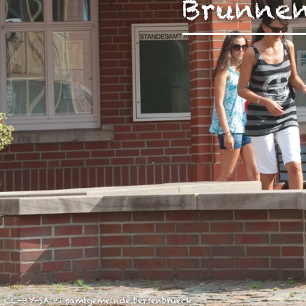
Brunnen
unserer Arbeit unterstüt
Hinweis auf Verarbeitun
und YouTube:
Indem Sie 
ankreuzen und auf „Auswahl 
a DSGVO ein, dass Ihre D
Gerichtshof als ein Land
eingeschätzt. Es besteht 
und zu Überwachungszweck
werden können. Wenn Sie a
(Präferenzen, Statistiken
Übermittlung nicht statt. 
Ausführlich informieren wi
CC-BY-SA © samtgemeinde.bersenbrueck