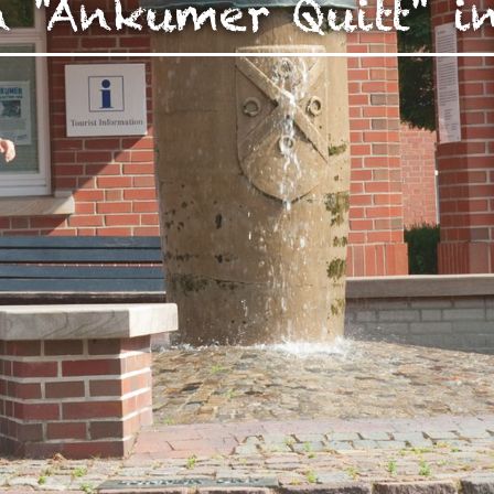
 "Ankumer Quitt" 
zen!
g Ihrer auf dieser Webseite erhobenen Daten in den USA du
auf "Gerne Alle annehmen" oder Präferenzen, Statistiken oder M
manuell festlegen“ klicken, willigen Sie zugleich gem. Art. 49 Ab
aten in den USA verarbeitet werden. Die USA werden vom Euro
 mit einem nach EU-Standards unzureichendem Datenschutznive
insbesondere das Risiko, dass Ihre Daten durch US-Behörden, zu
en, möglicherweise auch ohne Rechtsbehelfsmöglichkeiten, ve
uf "Auswahl manuell festlegen" klicken und keine der optional
 oder Marketing ausgewählt haben, findet die vorgehend beschrie
Weitere Informationen erhalten Sie in unseren Datenschutzhinwei
r Sie darüber gerne hier:
Datenschutz
|
Impressum