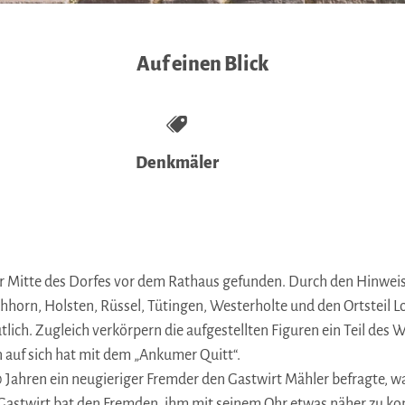
Auf einen Blick
Denkmäler
er Mitte des Dorfes vor dem Rathaus gefunden. Durch den Hinweis 
orn, Holsten, Rüssel, Tütingen, Westerholte und den Ortsteil Lox
ich. Zugleich verkörpern die aufgestellten Figuren ein Teil des
n auf sich hat mit dem „Ankumer Quitt“.
50 Jahren ein neugieriger Fremder den Gastwirt Mähler befragte, 
e Gastwirt bat den Fremden, ihm mit seinem Ohr etwas näher zu k