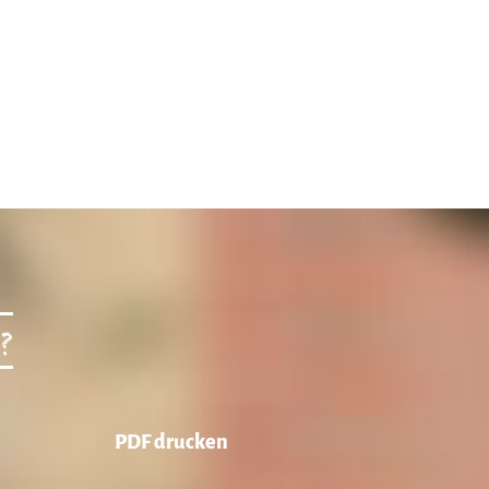
?
PDF drucken