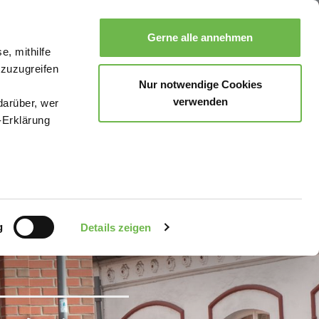
Gerne alle annehmen
e, mithilfe
Suche
Buchen
Menü
 zuzugreifen
Nur notwendige Cookies
verwenden
darüber, wer
-Erklärung
enau sein
fizieren
g
Details zeigen
Ihre
le Medien
uns in