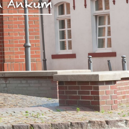
in Ankum
rch Google
arketing
s. 1 S. 1 lit.
päischen
au
 Kontroll-
rarbeitet
en Boxen
bene
sen.