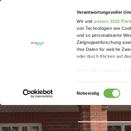
Sie sind hier:
Erlebnisregion Artland
Erleben
Br
Verantwortungsvoller Um
Wir und
unsere 1022 Part
von Technologien wie Cook
und so personalisierte We
Zielgruppenforschung sowi
Ihre Daten für welche Zwec
oder durch Klicken auf da
Wenn Sie es erlauben, wür
Informationen über
können
Einwilligungsauswahl
Ihr Gerät durch ak
Notwendig
Erfahren Sie mehr darüber,
Präferenzen im
Abschnitt
Wir verwenden Cookies, um
anbieten zu können und di