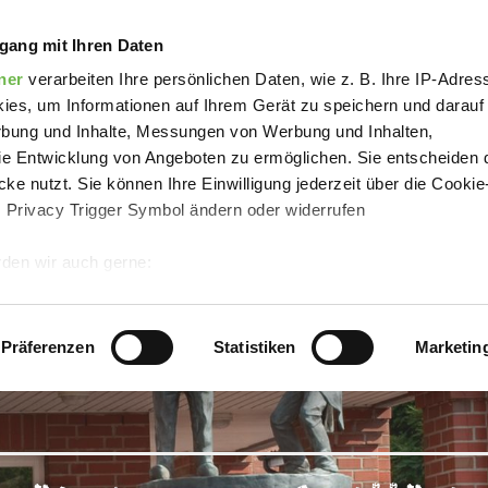
unnen "Ankumer Quitt" in Ankum
gang mit Ihren Daten
ner
verarbeiten Ihre persönlichen Daten, wie z. B. Ihre IP-Adress
ies, um Informationen auf Ihrem Gerät zu speichern und darauf
rbung und Inhalte, Messungen von Werbung und Inhalten,
e Entwicklung von Angeboten zu ermöglichen. Sie entscheiden 
ke nutzt. Sie können Ihre Einwilligung jederzeit über die Cookie
s Privacy Trigger Symbol ändern oder widerrufen
den wir auch gerne:
 Ihre geografische Lage erfassen, welche bis auf einige Meter g
tives Scannen nach bestimmten Merkmalen (Fingerprinting) identi
Präferenzen
Statistiken
Marketin
 wie Ihre persönlichen Daten verarbeitet werden, und legen Sie 
 Einzelheiten
fest.
 Inhalte und Anzeigen zu personalisieren, Funktionen für sozia
e Zugriffe auf unsere Website zu analysieren.
Danke, dass Sie 