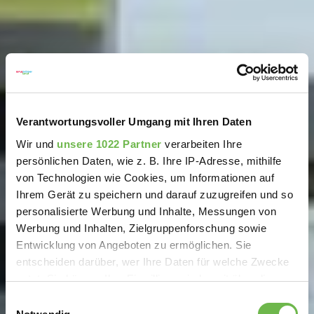
Verantwortungsvoller Umgang mit Ihren Daten
Wir und
unsere 1022 Partner
verarbeiten Ihre
persönlichen Daten, wie z. B. Ihre IP-Adresse, mithilfe
von Technologien wie Cookies, um Informationen auf
Ihrem Gerät zu speichern und darauf zuzugreifen und so
personalisierte Werbung und Inhalte, Messungen von
Werbung und Inhalten, Zielgruppenforschung sowie
Entwicklung von Angeboten zu ermöglichen. Sie
entscheiden darüber, wer Ihre Daten für welche Zwecke
nutzt. Sie können Ihre Einwilligung jederzeit über die
Cookie-Erklärung oder durch Klicken auf das Privacy
Einwilligungsauswahl
Trigger Symbol ändern oder widerrufen