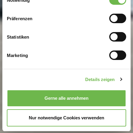
Notwendig
Wenn Sie es erlauben, würden wir auch gerne:
Präferenzen
Informationen über Ihre geografische Lage
erfassen, welche bis auf einige Meter genau sein
können
Statistiken
Ihr Gerät durch aktives Scannen nach
bestimmten Merkmalen (Fingerprinting) identifizieren
Marketing
Erfahren Sie mehr darüber, wie Ihre persönlichen Daten
verarbeitet werden, und legen Sie Ihre Präferenzen im
Abschnitt Einzelheiten
fest.
Details zeigen
Wir verwenden Cookies, um Inhalte und Anzeigen zu
personalisieren, Funktionen für soziale Medien anbieten
Gerne alle annehmen
zu können und die Zugriffe auf unsere Website zu
analysieren.
Danke, dass Sie uns in unserer Arbeit
unterstützen!
Nur notwendige Cookies verwenden
Hinweis auf Verarbeitung Ihrer auf dieser Webseite
erhobenen Daten in den USA durch Google und