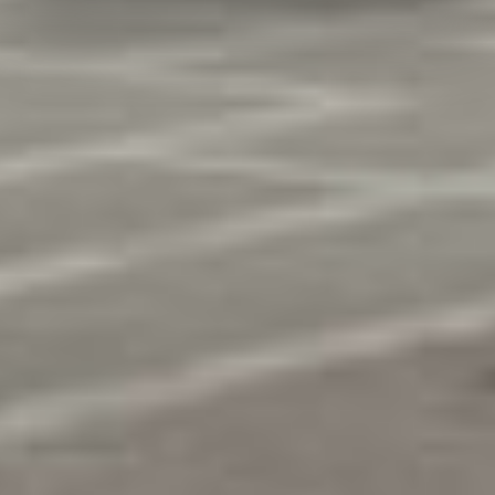
YouTube:
Indem Sie auf "Gerne Alle annehmen" oder
Präferenzen, Statistiken oder Marketing ankreuzen und
auf „Auswahl manuell festlegen“ klicken, willigen Sie
zugleich gem. Art. 49 Abs. 1 S. 1 lit. a DSGVO ein, dass
Ihre Daten in den USA verarbeitet werden. Die USA
werden vom Europäischen Gerichtshof als ein Land mit
einem nach EU-Standards unzureichendem
Datenschutzniveau eingeschätzt. Es besteht
insbesondere das Risiko, dass Ihre Daten durch US-
Behörden, zu Kontroll- und zu Überwachungszwecken,
möglicherweise auch ohne Rechtsbehelfsmöglichkeiten,
verarbeitet werden können. Wenn Sie auf "Auswahl
manuell festlegen" klicken und keine der optionalen
Boxen (Präferenzen, Statistiken oder Marketing
ausgewählt haben, findet die vorgehend beschriebene
Übermittlung nicht statt. Weitere Informationen erhalten
Sie in unseren Datenschutzhinweisen.
Ausführlich informieren wir Sie darüber gerne hier:
Datenschutz
|
Impressum