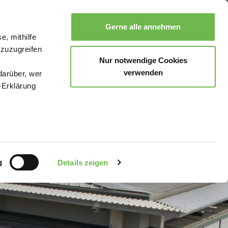
Gerne alle annehmen
e, mithilfe
Suche
Buchen
Menü
 zuzugreifen
Nur notwendige Cookies
verwenden
darüber, wer
-Erklärung
enau sein
fizieren
g
Details zeigen
Ihre
le Medien
uns in