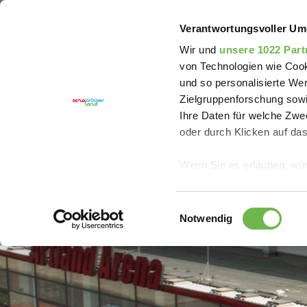
Sie sind hier:
Erlebnisregion Artland
Erleben
Ar
Verantwortungsvoller Um
Wir und
unsere 1022 Part
von Technologien wie Cook
und so personalisierte We
Zielgruppenforschung sowi
Ihre Daten für welche Zwec
oder durch Klicken auf da
Wenn Sie es erlauben, wür
Informationen über
können
Einwilligungsauswahl
Ihr Gerät durch ak
Notwendig
Erfahren Sie mehr darüber,
Präferenzen im
Abschnitt
Wir verwenden Cookies, um
anbieten zu können und di