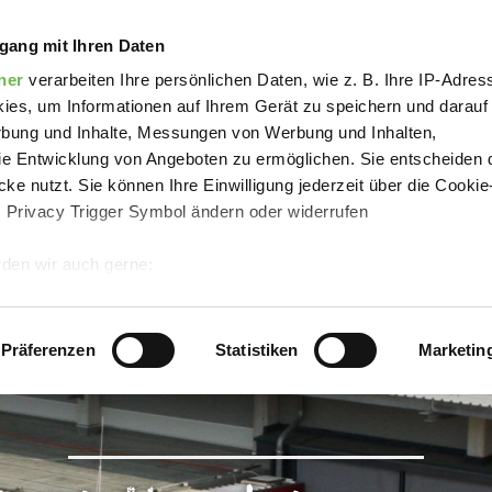
tland Arena
gang mit Ihren Daten
ner
verarbeiten Ihre persönlichen Daten, wie z. B. Ihre IP-Adress
ies, um Informationen auf Ihrem Gerät zu speichern und darauf
rbung und Inhalte, Messungen von Werbung und Inhalten,
e Entwicklung von Angeboten zu ermöglichen. Sie entscheiden 
ke nutzt. Sie können Ihre Einwilligung jederzeit über die Cookie
s Privacy Trigger Symbol ändern oder widerrufen
den wir auch gerne:
 Ihre geografische Lage erfassen, welche bis auf einige Meter g
tives Scannen nach bestimmten Merkmalen (Fingerprinting) identi
Präferenzen
Statistiken
Marketin
 wie Ihre persönlichen Daten verarbeitet werden, und legen Sie 
 Einzelheiten
fest.
 Inhalte und Anzeigen zu personalisieren, Funktionen für sozia
e Zugriffe auf unsere Website zu analysieren.
Danke, dass Sie 