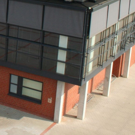
rch Google
arketing
s. 1 S. 1 lit.
päischen
au
 Kontroll-
rarbeitet
en Boxen
bene
sen.