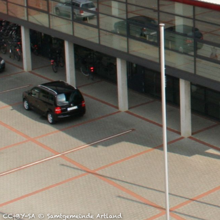
unserer Arbeit unterstüt
Hinweis auf Verarbeitun
und YouTube:
Indem Sie 
ankreuzen und auf „Auswahl 
a DSGVO ein, dass Ihre D
Gerichtshof als ein Land
eingeschätzt. Es besteht 
und zu Überwachungszweck
werden können. Wenn Sie a
(Präferenzen, Statistiken
Übermittlung nicht statt. 
Ausführlich informieren wi
CC-BY-SA © Samtgemeinde Artland