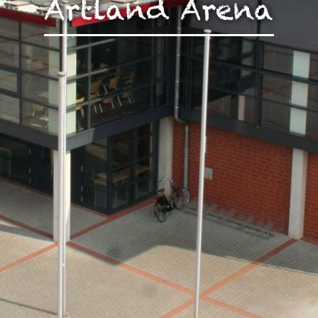
Artland Arena
zen!
g Ihrer auf dieser Webseite erhobenen Daten in den USA du
auf "Gerne Alle annehmen" oder Präferenzen, Statistiken oder M
manuell festlegen“ klicken, willigen Sie zugleich gem. Art. 49 Ab
aten in den USA verarbeitet werden. Die USA werden vom Euro
 mit einem nach EU-Standards unzureichendem Datenschutznive
insbesondere das Risiko, dass Ihre Daten durch US-Behörden, zu
en, möglicherweise auch ohne Rechtsbehelfsmöglichkeiten, ve
uf "Auswahl manuell festlegen" klicken und keine der optional
 oder Marketing ausgewählt haben, findet die vorgehend beschrie
Weitere Informationen erhalten Sie in unseren Datenschutzhinwei
r Sie darüber gerne hier:
Datenschutz
|
Impressum