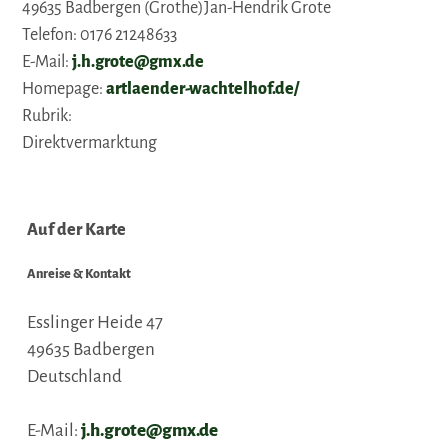
49635 Badbergen (Grothe)Jan-Hendrik Grote
Telefon: 0176 21248633
E-Mail:
j.h.grote@gmx.de
Homepage:
artlaender-wachtelhof.de/
Rubrik:
Direktvermarktung
Auf der Karte
Anreise & Kontakt
Esslinger Heide 47
49635
Badbergen
Deutschland
E-Mail:
j.h.grote@gmx.de