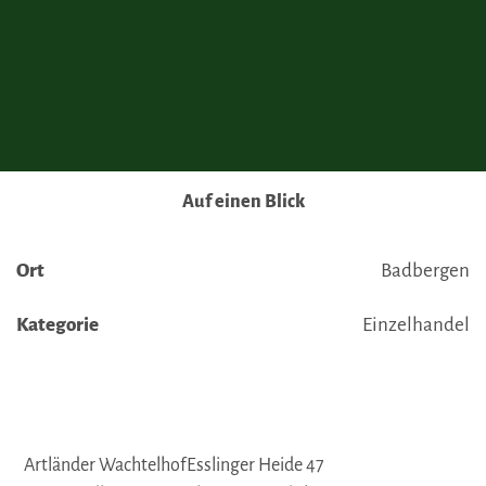
Übermittlung nicht statt. Weitere Informationen erhalten
Sie in unseren Datenschutzhinweisen.
Ausführlich informieren wir Sie darüber gerne hier:
Datenschutz
|
Impressum
Auf einen Blick
Ort
Badbergen
Kategorie
Einzelhandel
Artländer WachtelhofEsslinger Heide 47