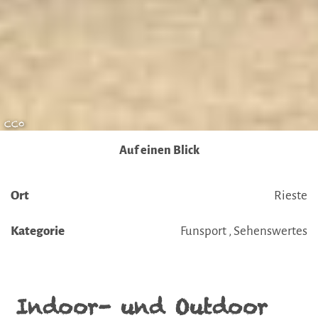
Übermittlung nicht statt. Weitere Informationen erhalten
Sie in unseren Datenschutzhinweisen.
Ausführlich informieren wir Sie darüber gerne hier:
Datenschutz
|
Impressum
CC0
Auf einen Blick
Ort
Rieste
Kategorie
Funsport , Sehenswertes
Indoor- und Outdoor