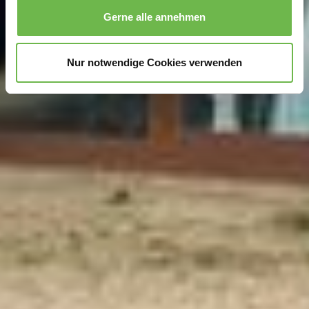
personalisieren, Funktionen für soziale Medien anbieten
Gerne alle annehmen
zu können und die Zugriffe auf unsere Website zu
analysieren.
Danke, dass Sie uns in unserer Arbeit
unterstützen!
Nur notwendige Cookies verwenden
Hinweis auf Verarbeitung Ihrer auf dieser Webseite
erhobenen Daten in den USA durch Google und
YouTube:
Indem Sie auf "Gerne Alle annehmen" oder
Präferenzen, Statistiken oder Marketing ankreuzen und
auf „Auswahl manuell festlegen“ klicken, willigen Sie
zugleich gem. Art. 49 Abs. 1 S. 1 lit. a DSGVO ein, dass
Ihre Daten in den USA verarbeitet werden. Die USA
werden vom Europäischen Gerichtshof als ein Land mit
einem nach EU-Standards unzureichendem
Datenschutzniveau eingeschätzt. Es besteht
insbesondere das Risiko, dass Ihre Daten durch US-
Behörden, zu Kontroll- und zu Überwachungszwecken,
möglicherweise auch ohne Rechtsbehelfsmöglichkeiten,
verarbeitet werden können. Wenn Sie auf "Auswahl
manuell festlegen" klicken und keine der optionalen
Boxen (Präferenzen, Statistiken oder Marketing
ausgewählt haben, findet die vorgehend beschriebene